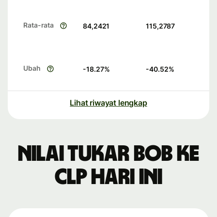
Rata-rata
84,2421
115,2787
Ubah
-18.27
%
-40.52
%
Lihat riwayat lengkap
Nilai tukar BOB ke
CLP hari ini