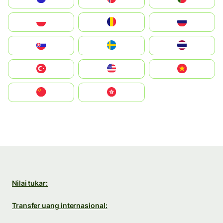
Polska
România
Россия
Slovensko
Ruoŧŧa
ไทย
Türkiye
United States
Vietnam
中国
中國香港特別行政區
Nilai tukar:
Transfer uang internasional: