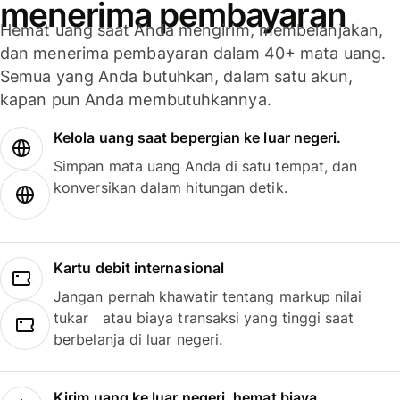
menerima pembayaran
Hemat uang saat Anda mengirim, membelanjakan,
dan menerima pembayaran dalam 40+ mata uang.
Semua yang Anda butuhkan, dalam satu akun,
kapan pun Anda membutuhkannya.
Kelola uang saat bepergian ke luar negeri.
Simpan mata uang Anda di satu tempat, dan
konversikan dalam hitungan detik.
Kartu debit internasional
Jangan pernah khawatir tentang markup nilai
tukar atau biaya transaksi yang tinggi saat
berbelanja di luar negeri.
Kirim uang ke luar negeri, hemat biaya