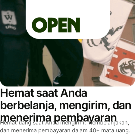
Hemat saat Anda
berbelanja, mengirim, dan
menerima pembayaran
Hemat uang saat Anda mengirim, membelanjakan,
dan menerima pembayaran dalam 40+ mata uang.