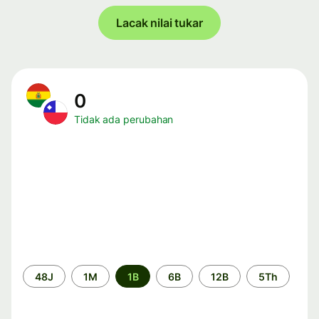
Lacak nilai tukar
0
Tidak ada perubahan
Periode
48J
1M
1B
6B
12B
5Th
waktu