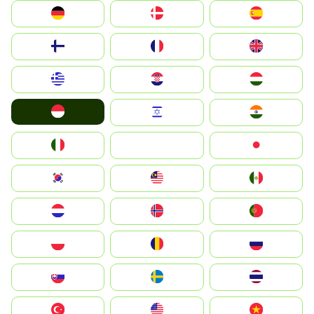
Deutschland
Denmark
España
Suomi
France
United Kingdom
Greece
Hrvatska
Magyarország
Indonesia
Israel
India
Italia
JA
Japan
South Korea
Malay
Mexico
Nederland
Norge
Portugal
Polska
România
Россия
Slovensko
Ruoŧŧa
ไทย
Türkiye
United States
Vietnam