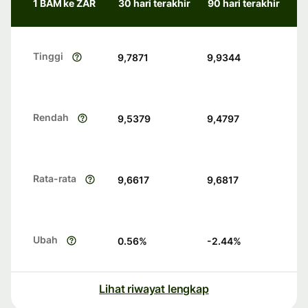
1 BAM ke ZAR
30 hari terakhir
90 hari terakhir
Tinggi
9,7871
9,9344
Rendah
9,5379
9,4797
Rata-rata
9,6617
9,6817
Ubah
0.56
%
-2.44
%
Lihat riwayat lengkap