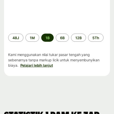
Periode
48J
1M
1B
6B
12B
5Th
waktu
Kami menggunakan nilai tukar pasar tengah yang
sebenarnya tanpa markup licik untuk menyembunyikan
biaya.
Pelajari lebih lanjut