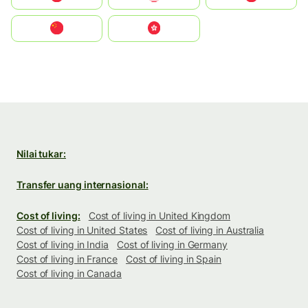
中国
中國香港特別行政區
Nilai tukar:
Transfer uang internasional:
Cost of living:
Cost of living in United Kingdom
Cost of living in United States
Cost of living in Australia
Cost of living in India
Cost of living in Germany
Cost of living in France
Cost of living in Spain
Cost of living in Canada