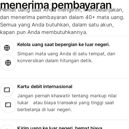
menerima pembayaran
Hemat uang saat Anda mengirim, membelanjakan,
dan menerima pembayaran dalam 40+ mata uang.
Semua yang Anda butuhkan, dalam satu akun,
kapan pun Anda membutuhkannya.
Kelola uang saat bepergian ke luar negeri.
Simpan mata uang Anda di satu tempat, dan
konversikan dalam hitungan detik.
Kartu debit internasional
Jangan pernah khawatir tentang markup nilai
tukar atau biaya transaksi yang tinggi saat
berbelanja di luar negeri.
Kirim uang ke luar negeri, hemat biaya