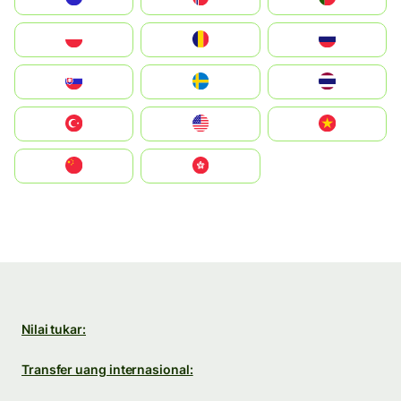
Polska
România
Россия
Slovensko
Ruoŧŧa
ไทย
Türkiye
United States
Vietnam
中国
中國香港特別行政區
Nilai tukar:
Transfer uang internasional: