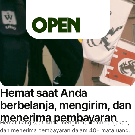
Hemat saat Anda
berbelanja, mengirim, dan
menerima pembayaran
Hemat uang saat Anda mengirim, membelanjakan,
dan menerima pembayaran dalam 40+ mata uang.