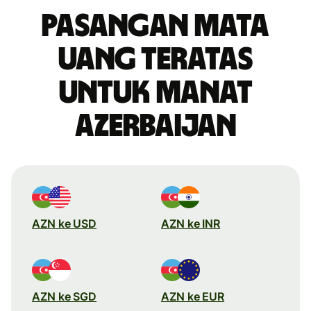
Pasangan mata
uang teratas
untuk manat
Azerbaijan
AZN ke USD
AZN ke INR
AZN ke SGD
AZN ke EUR