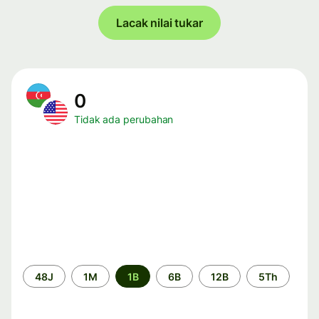
Lacak nilai tukar
0
Tidak ada perubahan
Periode
48J
1M
1B
6B
12B
5Th
waktu