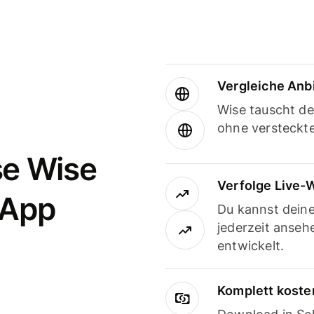
Vergleiche Anb
Wise tauscht d
ohne versteckt
se Wise
Verfolge Live-
-App
Du kannst dein
jederzeit anseh
entwickelt.
Komplett koste