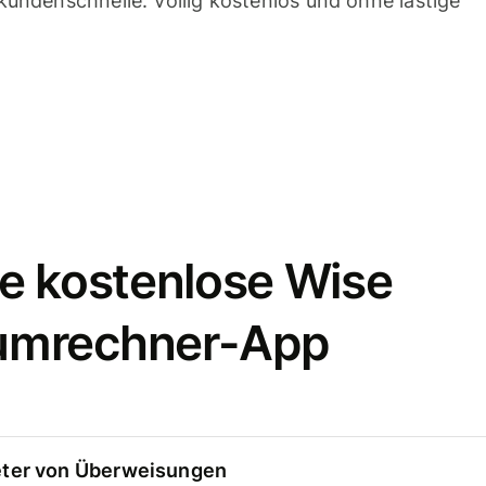
undenschnelle. Völlig kostenlos und ohne lästige
e kostenlose Wise
umrechner-App
eter von Überweisungen