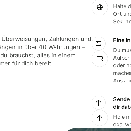
Halte 
Ort und
Sekund
i Überweisungen, Zahlungen und
Eine i
ängen in über 40 Währungen –
Du mus
 du brauchst, alles in einem
Aufsch
mer für dich bereit.
oder h
machen
Ausland
Sende 
dir da
Hole m
egal w