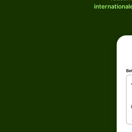
internationa
Be