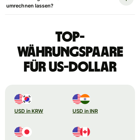
umrechnen lassen?
Top-
Währungspaare
für US-Dollar
USD in KRW
USD in INR