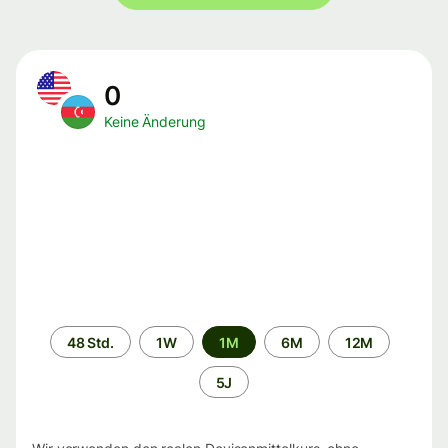
0
Keine Änderung
Zeitraum
48 Std.
1W
1M
6M
12M
5J