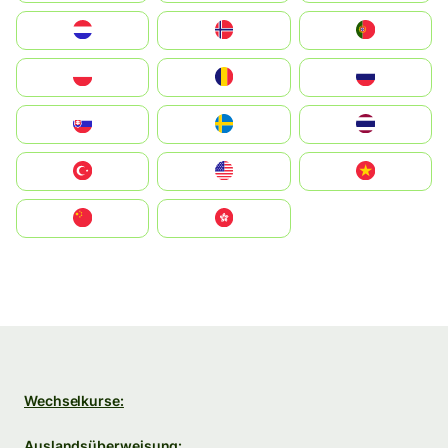
Nederland
Norge
Portugal
Polska
România
Россия
Slovensko
Ruoŧŧa
ไทย
Türkiye
United States
Vietnam
中国
中國香港特別行政區
Wechselkurse:
Auslandsüberweisung: