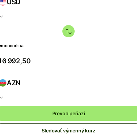
USD
emenené na
AZN
Prevod peňazí
Sledovať výmenný kurz