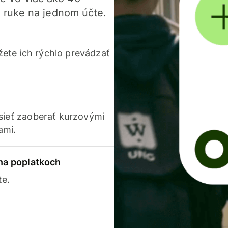
 ruke na jednom účte.
ete ich rýchlo prevádzať
usieť zaoberať kurzovými
ami.
 na poplatkoch
te.