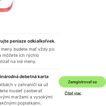
ujte peniaze odkiaľkoľvek.
 meny budete mať vždy po
a môžete ich rýchlo
dzať na iné meny.
inárodná debetná karta
Zaregistrovať sa
latbách v zahraničí sa už
ete musieť zaoberať
Čítať viac
vými maržami a vysokými
akčnými poplatkami.