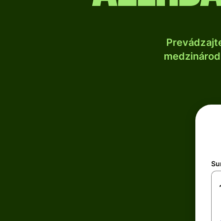
Prevádzajt
medzinárodn
Su