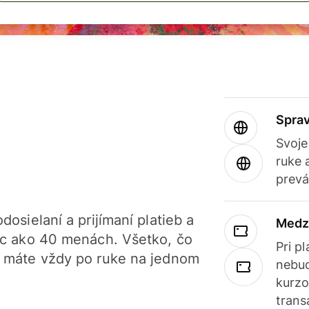
Sprav
Svoje
ruke 
prevá
dosielaní a prijímaní platieb a
Medz
iac ako 40 menách. Všetko, čo
Pri p
, máte vždy po ruke na jednom
nebud
kurzo
trans