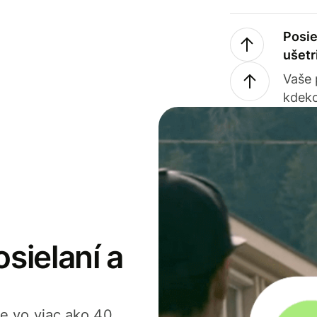
Posie
ušetr
Vaše
kdeko
osielaní a
ťte vo viac ako 40