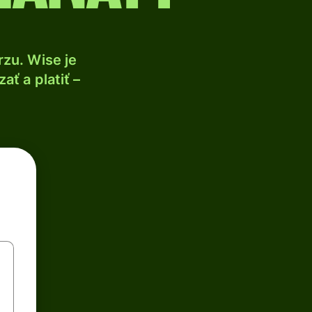
zu. Wise je
ť a platiť –