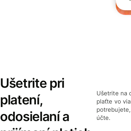
Ušetrite pri
Ušetrite na o
platení,
plaťte vo v
potrebujete
odosielaní a
účte.