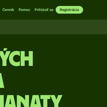
Cenník
Pomoc
Prihlásiť sa
Registrácia
kých
a
manaty