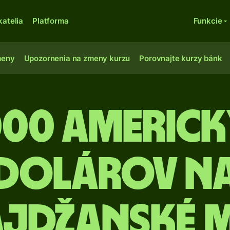
katelia
Platforma
Funkcie
meny
Upozornenia na zmeny kurzu
Porovnajte kurzy bánk
000 Americ
dolárov n
ajdžanské 