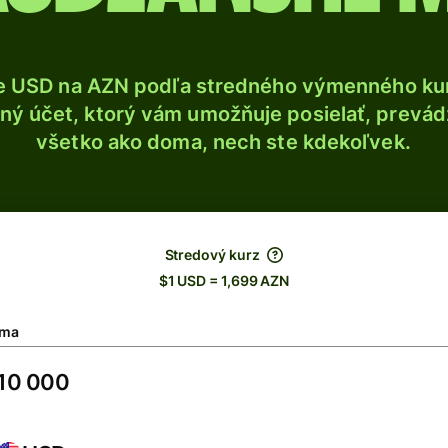
e USD na AZN podľa stredného výmenného kur
ý účet, ktorý vám umožňuje posielať, prevádza
všetko ako doma, nech ste kdekoľvek.
Stredový kurz
$1 USD = 1,699 AZN
ma