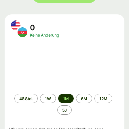
0
Keine Änderung
Zeitraum
48 Std.
1W
1M
6M
12M
5J