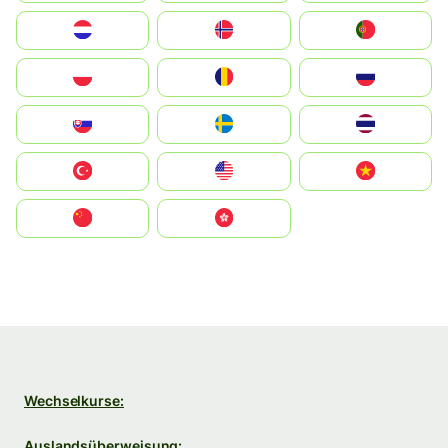
Nederland
Norge
Portugal
Polska
România
Россия
Slovensko
Ruoŧŧa
ไทย
Türkiye
United States
Vietnam
中国
中國香港特別行政區
Wechselkurse:
Auslandsüberweisung: