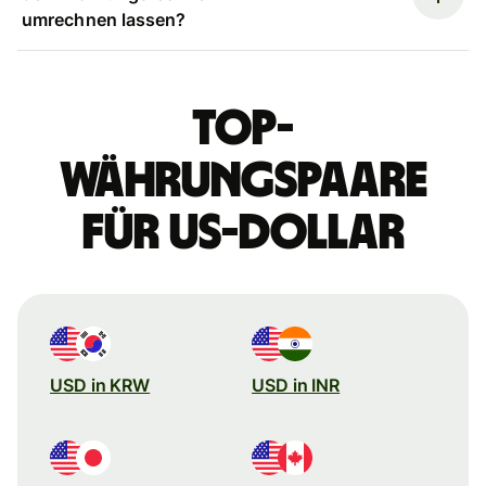
umrechnen lassen?
Top-
Währungspaare
für US-Dollar
USD in KRW
USD in INR