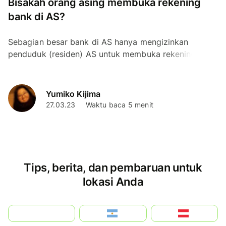
Bisakah orang asing membuka rekening
bank di AS?
Sebagian besar bank di AS hanya mengizinkan
penduduk (residen) AS untuk membuka rekening.
Namun, dengan sedikit penelitian Anda masih dapat
menemukan rekening...
Yumiko Kijima
27.03.23
Waktu baca 5 menit
Tips, berita, dan pembaruan untuk
lokasi Anda
بالعربية
Argentina
Österreich