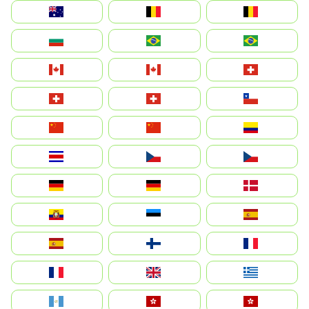
Australia
België
Belgique
България
Brasil (ES)
Brasil
Canada (FR)
Canada
Svizzera
Suisse
Schweiz
Chile
中国
China
Colombia
Costa Rica
Czechia
Česko
Deutschland
Germany
Danmark
Ecuador
Eesti
Spain
España
Suomi
France
France
United Kingdom
Ελλάδα
Guatemala
Hong Kong
中國香港特別行政區