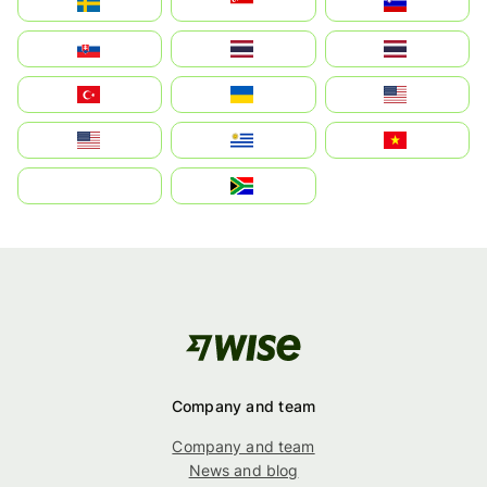
Sverige
Singapore
Slovenija
Slovensko
Thailand
ไทย
Türkiye
Україна
United States
Estados Unidos
Uruguay
Việt Nam
بالعربية
South Africa
Company and team
Company and team
News and blog