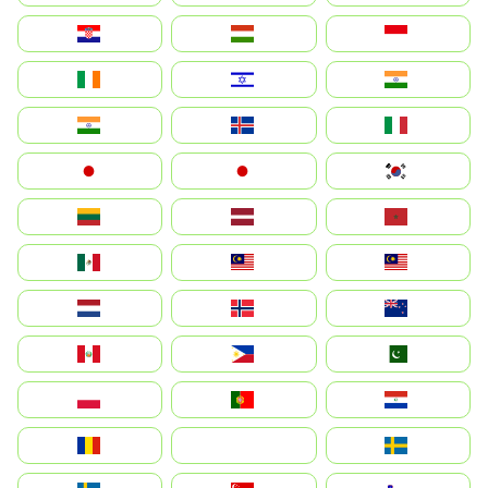
Hrvatska
Magyarország
Indonesia
Ireland
ישראל
भारत
India
Ísland
Italia
Japan
日本
대한민국
Lietuva
Latvija
Maroc
México
Malaysia (MS)
Malaysia
Nederland
Norge
New Zealand
Perú
Philippines
Pakistan
Polska
Portugal
Paraguay
România
На русском
Sweden