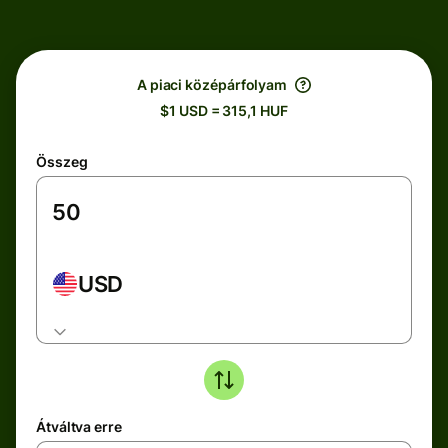
A piaci középárfolyam
$1 USD = 315,1 HUF
Összeg
USD
Átváltva erre