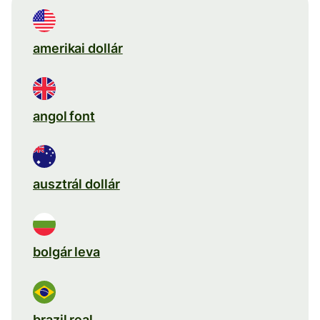
amerikai dollár
angol font
ausztrál dollár
bolgár leva
brazil real