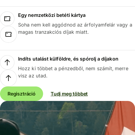
Egy nemzetközi betéti kártya
Soha nem kell aggódnod az árfolyamfelár vagy a
magas tranzakciós díjak miatt.
Indíts utalást külföldre, és spórolj a díjakon
Hozz ki többet a pénzedből, nem számít, merre
visz az utad.
Regisztráció
Tudj meg többet