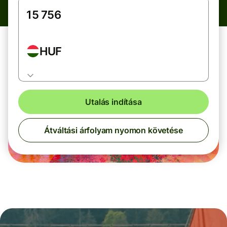
HUF
Utalás indítása
Átváltási árfolyam nyomon követése