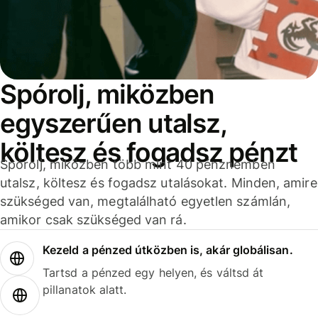
Spórolj, miközben
egyszerűen utalsz,
költesz és fogadsz pénzt
Spórolj, miközben több mint 40 pénznemben
utalsz, költesz és fogadsz utalásokat. Minden, amire
szükséged van, megtalálható egyetlen számlán,
amikor csak szükséged van rá.
Kezeld a pénzed útközben is, akár globálisan.
Tartsd a pénzed egy helyen, és váltsd át
pillanatok alatt.