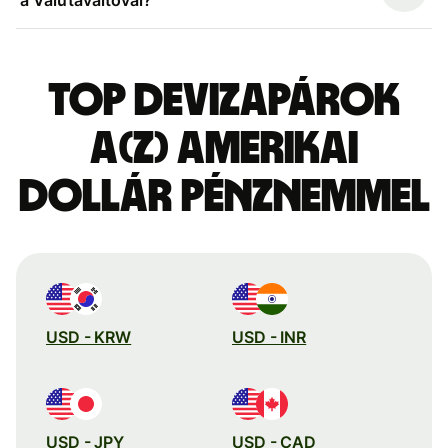
Top devizapárok
a(z) amerikai
dollár pénznemmel
USD - KRW
USD - INR
USD - JPY
USD - CAD