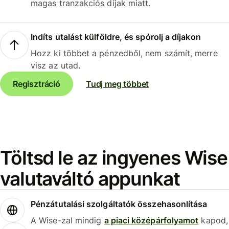
magas tranzakciós díjak miatt.
Indíts utalást külföldre, és spórolj a díjakon
Hozz ki többet a pénzedből, nem számít, merre
visz az utad.
Regisztráció
Tudj meg többet
Töltsd le az ingyenes Wise
valutaváltó appunkat
Pénzátutalási szolgáltatók összehasonlítása
A Wise-zal mindig
a piaci középárfolyamot
kapod,