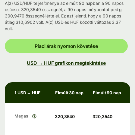
A(z) USD/HUF teljesítménye az elmúlt 90 napban a 90 napos
csúcsot 320,3540 összegnél, a 90 napos mélypontot pedig
300,9470 összegnél érte el. Ez azt jelenti, hogy a 90 napos
átlag 310,6902 volt. A(z) USD és HUF közötti változás 3.37
volt.
Piaci árak nyomon követése
USD → HUF grafikon megtekintése
1 USD → HUF
Elmúlt 30 nap
Elmúlt 90 nap
Magas
320,3540
320,3540