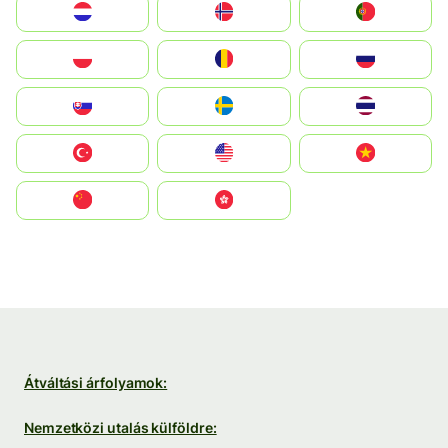
Nederland
Norge
Portugal
Polska
România
Россия
Slovensko
Ruoŧŧa
ไทย
Türkiye
United States
Vietnam
中国
中國香港特別行政區
Átváltási árfolyamok:
Nemzetközi utalás külföldre: