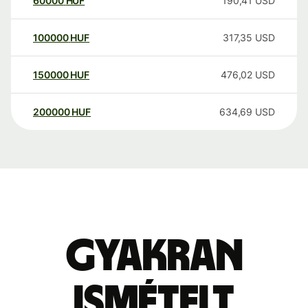
60000
HUF
190,41
USD
100000
HUF
317,35
USD
150000
HUF
476,02
USD
200000
HUF
634,69
USD
Gyakran
ismételt