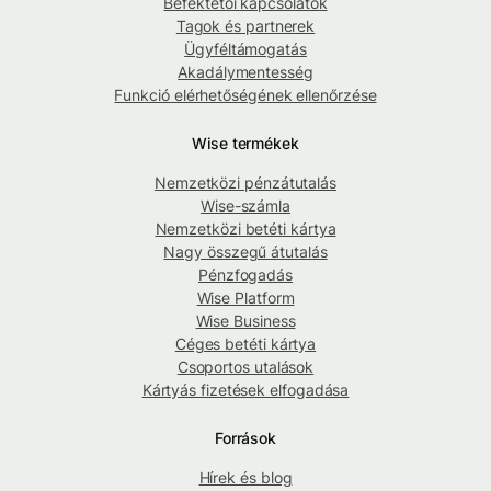
Befektetői kapcsolatok
Tagok és partnerek
Ügyféltámogatás
Akadálymentesség
Funkció elérhetőségének ellenőrzése
Wise termékek
Nemzetközi pénzátutalás
Wise-számla
Nemzetközi betéti kártya
Nagy összegű átutalás
Pénzfogadás
Wise Platform
Wise Business
Céges betéti kártya
Csoportos utalások
Kártyás fizetések elfogadása
Források
Hírek és blog