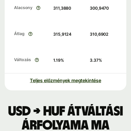
Alacsony
311,3880
300,9470
Átlag
315,9124
310,6902
Változás
1.19
%
3.37
%
Teljes előzmények megtekintése
USD → HUF átváltási
árfolyama ma