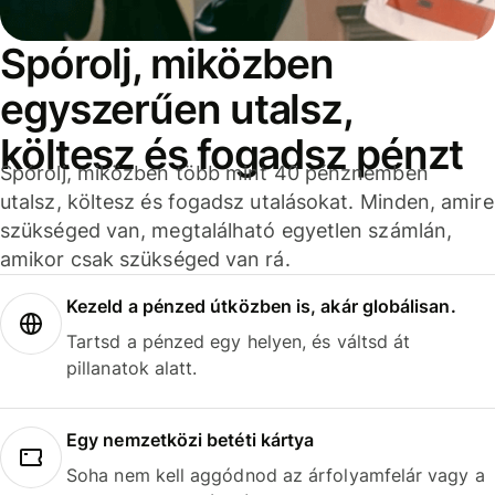
Spórolj, miközben
egyszerűen utalsz,
költesz és fogadsz pénzt
Spórolj, miközben több mint 40 pénznemben
utalsz, költesz és fogadsz utalásokat. Minden, amire
szükséged van, megtalálható egyetlen számlán,
amikor csak szükséged van rá.
Kezeld a pénzed útközben is, akár globálisan.
Tartsd a pénzed egy helyen, és váltsd át
pillanatok alatt.
Egy nemzetközi betéti kártya
Soha nem kell aggódnod az árfolyamfelár vagy a