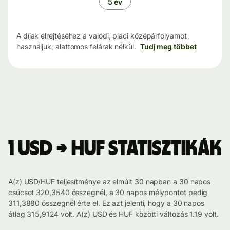
5 év
A díjak elrejtéséhez a valódi, piaci középárfolyamot
használjuk, alattomos felárak nélkül.
Tudj meg többet
1 USD → HUF statisztikák
A(z) USD/HUF teljesítménye az elmúlt 30 napban a 30 napos
csúcsot 320,3540 összegnél, a 30 napos mélypontot pedig
311,3880 összegnél érte el. Ez azt jelenti, hogy a 30 napos
átlag 315,9124 volt. A(z) USD és HUF közötti változás 1.19 volt.