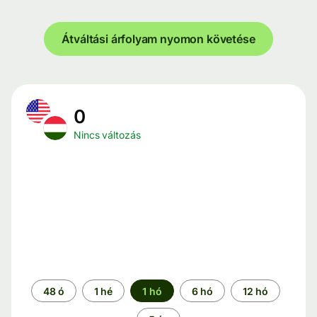
Átváltási árfolyam nyomon követése
0
Nincs változás
Időszak
48 ó
1 hé
1 hó
6 hó
12 hó