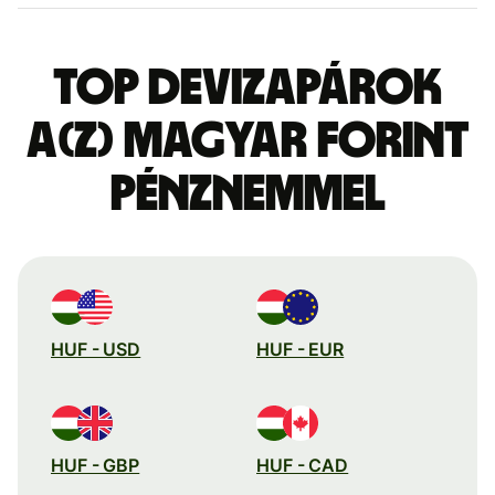
Top devizapárok
a(z) magyar forint
pénznemmel
HUF - USD
HUF - EUR
HUF - GBP
HUF - CAD