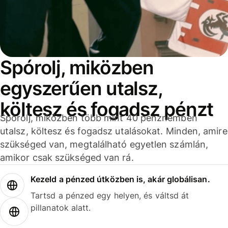
Spórolj, miközben
egyszerűen utalsz,
költesz és fogadsz pénzt
Spórolj, miközben több mint 40 pénznemben
utalsz, költesz és fogadsz utalásokat. Minden, amire
szükséged van, megtalálható egyetlen számlán,
amikor csak szükséged van rá.
Kezeld a pénzed útközben is, akár globálisan.
Tartsd a pénzed egy helyen, és váltsd át
pillanatok alatt.