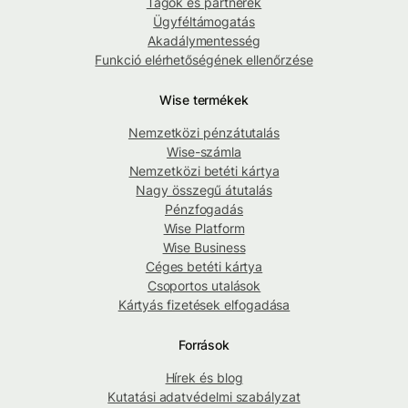
Tagok és partnerek
Ügyféltámogatás
Akadálymentesség
Funkció elérhetőségének ellenőrzése
Wise termékek
Nemzetközi pénzátutalás
Wise-számla
Nemzetközi betéti kártya
Nagy összegű átutalás
Pénzfogadás
Wise Platform
Wise Business
Céges betéti kártya
Csoportos utalások
Kártyás fizetések elfogadása
Források
Hírek és blog
Kutatási adatvédelmi szabályzat