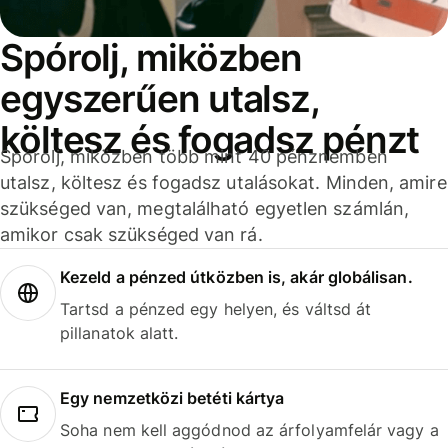
Spórolj, miközben
egyszerűen utalsz,
költesz és fogadsz pénzt
Spórolj, miközben több mint 40 pénznemben
utalsz, költesz és fogadsz utalásokat. Minden, amire
szükséged van, megtalálható egyetlen számlán,
amikor csak szükséged van rá.
Kezeld a pénzed útközben is, akár globálisan.
Tartsd a pénzed egy helyen, és váltsd át
pillanatok alatt.
Egy nemzetközi betéti kártya
Soha nem kell aggódnod az árfolyamfelár vagy a