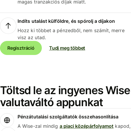
magas tranzakciós díjak miatt.
Indíts utalást külföldre, és spórolj a díjakon
Hozz ki többet a pénzedből, nem számít, merre
visz az utad.
Regisztráció
Tudj meg többet
Töltsd le az ingyenes Wise
valutaváltó appunkat
Pénzátutalási szolgáltatók összehasonlítása
A Wise-zal mindig
a piaci középárfolyamot
kapod,