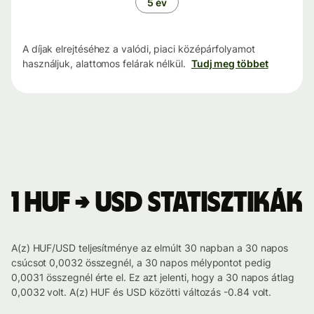
5 év
A díjak elrejtéséhez a valódi, piaci középárfolyamot
használjuk, alattomos felárak nélkül.
Tudj meg többet
1 HUF → USD statisztikák
A(z) HUF/USD teljesítménye az elmúlt 30 napban a 30 napos
csúcsot 0,0032 összegnél, a 30 napos mélypontot pedig
0,0031 összegnél érte el. Ez azt jelenti, hogy a 30 napos átlag
0,0032 volt. A(z) HUF és USD közötti változás -0.84 volt.