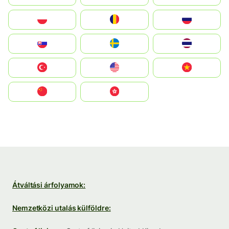
Polska
România
Россия
Slovensko
Ruoŧŧa
ไทย
Türkiye
United States
Vietnam
中国
中國香港特別行政區
Átváltási árfolyamok:
Nemzetközi utalás külföldre: