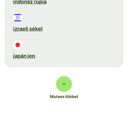
indonéz rúpia
izraeli sékel
japán jen
Mutass többet