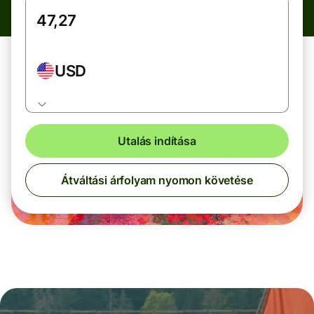
USD
Utalás indítása
Átváltási árfolyam nyomon követése