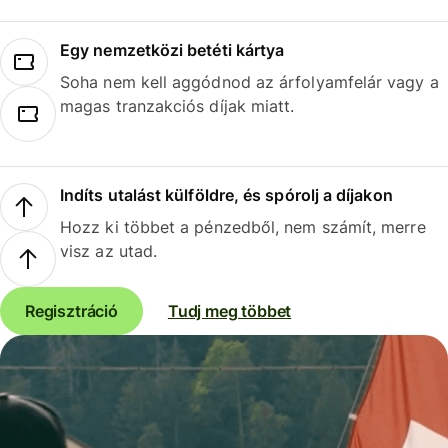
Egy nemzetközi betéti kártya
Soha nem kell aggódnod az árfolyamfelár vagy a
magas tranzakciós díjak miatt.
Indíts utalást külföldre, és spórolj a díjakon
Hozz ki többet a pénzedből, nem számít, merre
visz az utad.
Regisztráció
Tudj meg többet