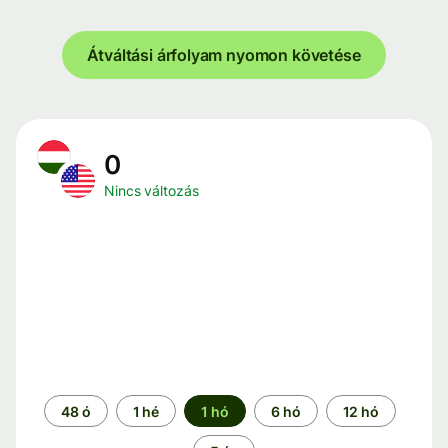
Átváltási árfolyam nyomon követése
0
Nincs változás
Időszak
48 ó
1 hé
1 hó
6 hó
12 hó