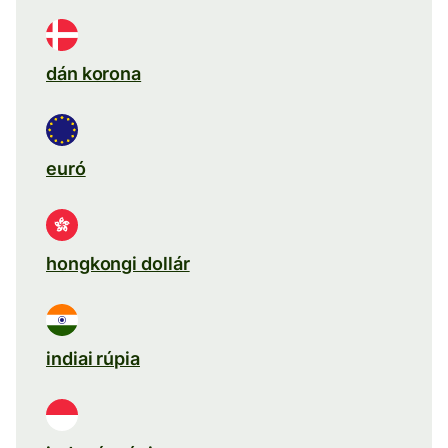
dán korona
euró
hongkongi dollár
indiai rúpia