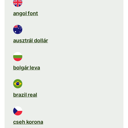
angol font
ausztrál dollár
bolgár leva
brazil real
cseh korona