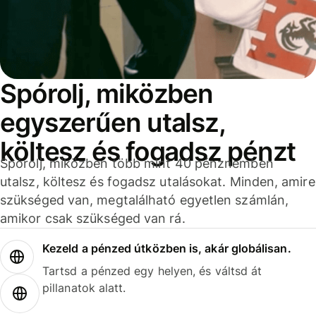
Spórolj, miközben
egyszerűen utalsz,
költesz és fogadsz pénzt
Spórolj, miközben több mint 40 pénznemben
utalsz, költesz és fogadsz utalásokat. Minden, amire
szükséged van, megtalálható egyetlen számlán,
amikor csak szükséged van rá.
Kezeld a pénzed útközben is, akár globálisan.
Tartsd a pénzed egy helyen, és váltsd át
pillanatok alatt.