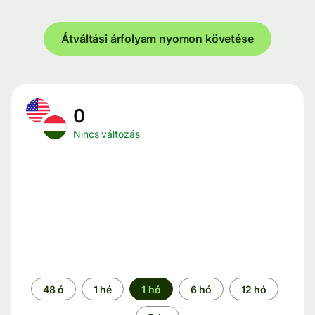
Átváltási árfolyam nyomon követése
0
Nincs változás
Időszak
48 ó
1 hé
1 hó
6 hó
12 hó