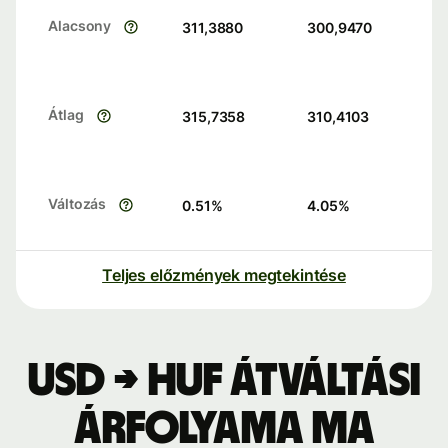
Alacsony
311,3880
300,9470
Átlag
315,7358
310,4103
Változás
0.51
%
4.05
%
Teljes előzmények megtekintése
USD → HUF átváltási
árfolyama ma