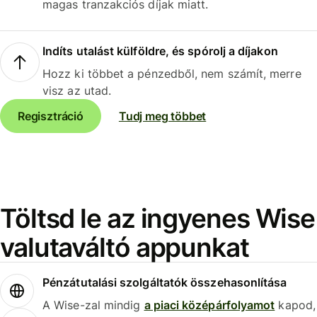
magas tranzakciós díjak miatt.
Indíts utalást külföldre, és spórolj a díjakon
Hozz ki többet a pénzedből, nem számít, merre
visz az utad.
Regisztráció
Tudj meg többet
Töltsd le az ingyenes Wise
valutaváltó appunkat
Pénzátutalási szolgáltatók összehasonlítása
A Wise-zal mindig
a piaci középárfolyamot
kapod,