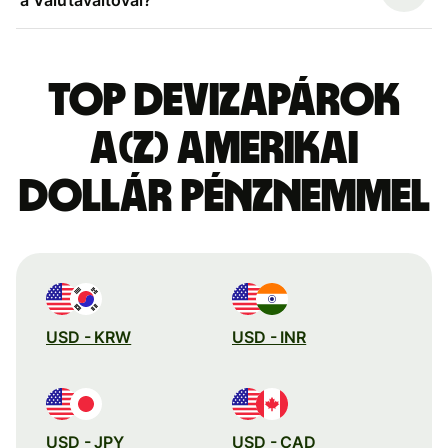
Top devizapárok
a(z) amerikai
dollár pénznemmel
USD - KRW
USD - INR
USD - JPY
USD - CAD