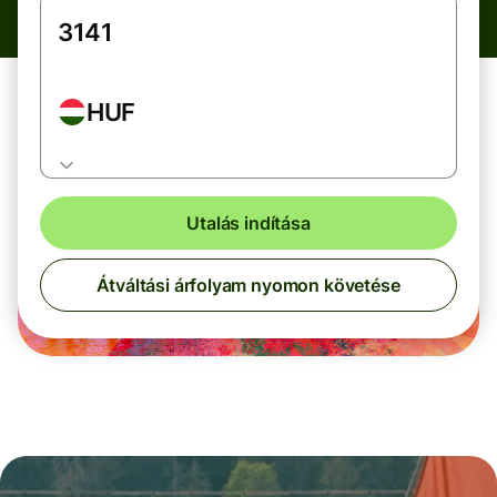
HUF
Utalás indítása
Átváltási árfolyam nyomon követése