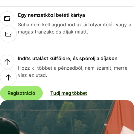
Egy nemzetközi betéti kártya
Soha nem kell aggódnod az árfolyamfelár vagy a
magas tranzakciós díjak miatt.
Indíts utalást külföldre, és spórolj a díjakon
Hozz ki többet a pénzedből, nem számít, merre
visz az utad.
Regisztráció
Tudj meg többet