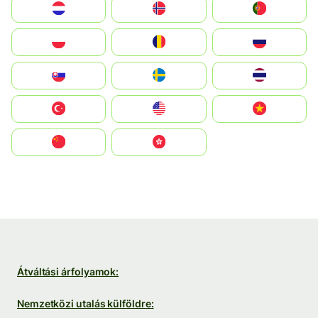
Nederland
Norge
Portugal
Polska
România
Россия
Slovensko
Ruoŧŧa
ไทย
Türkiye
United States
Vietnam
中国
中國香港特別行政區
Átváltási árfolyamok:
Nemzetközi utalás külföldre: