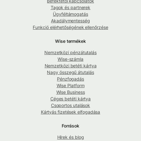
Befektetői kapcsolatok
Tagok és partnerek
Ügyféltámogatás
Akadálymentesség
Funkció elérhetőségének ellenőrzése
Wise termékek
Nemzetközi pénzátutalás
Wise-számla
Nemzetközi betéti kártya
Nagy összegű átutalás
Pénzfogadás
Wise Platform
Wise Business
Céges betéti kártya
Csoportos utalások
Kártyás fizetések elfogadása
Források
Hírek és blog