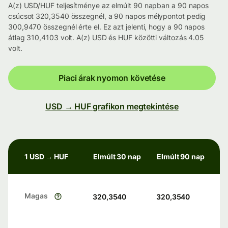
A(z) USD/HUF teljesítménye az elmúlt 90 napban a 90 napos
csúcsot 320,3540 összegnél, a 90 napos mélypontot pedig
300,9470 összegnél érte el. Ez azt jelenti, hogy a 90 napos
átlag 310,4103 volt. A(z) USD és HUF közötti változás 4.05
volt.
Piaci árak nyomon követése
USD → HUF grafikon megtekintése
1 USD → HUF
Elmúlt 30 nap
Elmúlt 90 nap
Magas
320,3540
320,3540