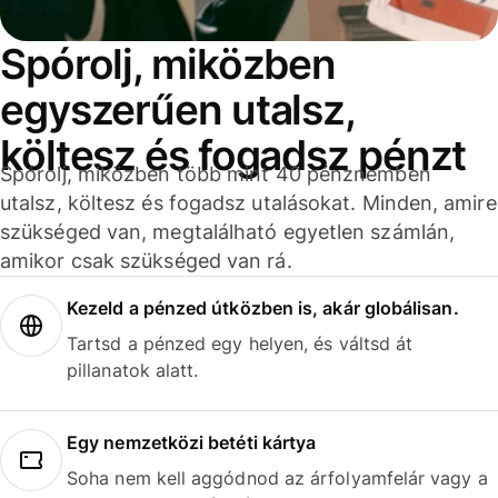
Spórolj, miközben
egyszerűen utalsz,
költesz és fogadsz pénzt
Spórolj, miközben több mint 40 pénznemben
utalsz, költesz és fogadsz utalásokat. Minden, amire
szükséged van, megtalálható egyetlen számlán,
amikor csak szükséged van rá.
Kezeld a pénzed útközben is, akár globálisan.
Tartsd a pénzed egy helyen, és váltsd át
pillanatok alatt.
Egy nemzetközi betéti kártya
Soha nem kell aggódnod az árfolyamfelár vagy a