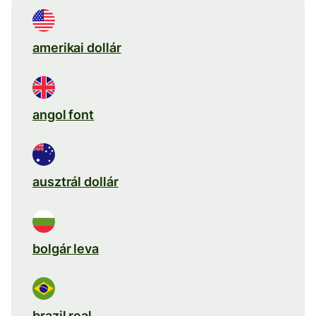
amerikai dollár
angol font
ausztrál dollár
bolgár leva
brazil real