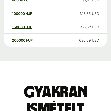
60000
HUF
191,01
USD
100000
HUF
318,35
USD
150000
HUF
477,52
USD
200000
HUF
636,69
USD
Gyakran
ismételt