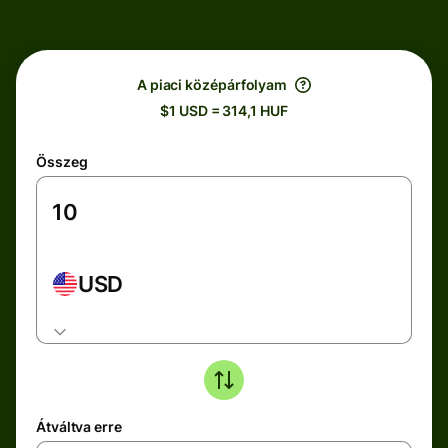
A piaci középárfolyam
$1 USD = 314,1 HUF
Összeg
USD
Átváltva erre