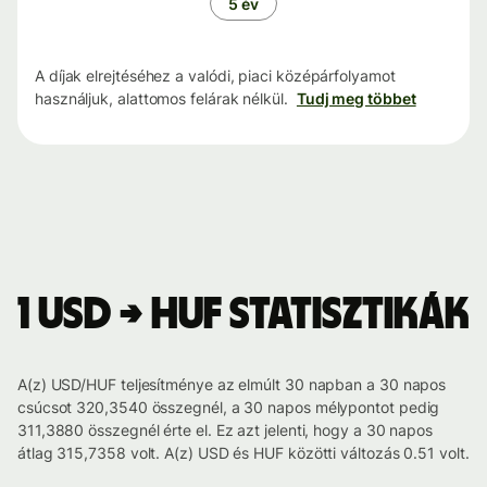
5 év
A díjak elrejtéséhez a valódi, piaci középárfolyamot
használjuk, alattomos felárak nélkül.
Tudj meg többet
1 USD → HUF statisztikák
A(z) USD/HUF teljesítménye az elmúlt 30 napban a 30 napos
csúcsot 320,3540 összegnél, a 30 napos mélypontot pedig
311,3880 összegnél érte el. Ez azt jelenti, hogy a 30 napos
átlag 315,7358 volt. A(z) USD és HUF közötti változás 0.51 volt.