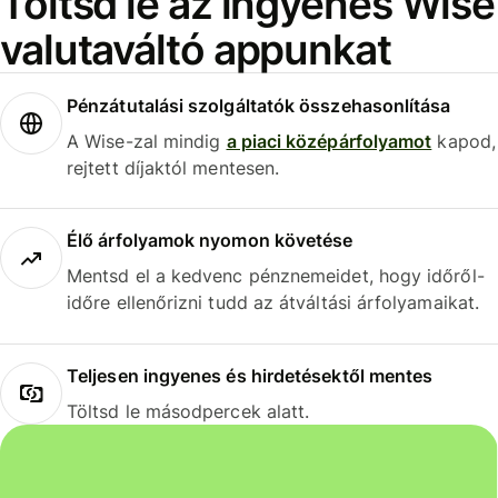
Töltsd le az ingyenes Wise
valutaváltó appunkat
Pénzátutalási szolgáltatók összehasonlítása
A Wise-zal mindig
a piaci középárfolyamot
kapod,
rejtett díjaktól mentesen.
Élő árfolyamok nyomon követése
Mentsd el a kedvenc pénznemeidet, hogy időről-
időre ellenőrizni tudd az átváltási árfolyamaikat.
Teljesen ingyenes és hirdetésektől mentes
Töltsd le másodpercek alatt.