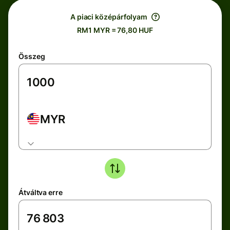
A piaci középárfolyam
RM1 MYR = 76,80 HUF
Összeg
MYR
Átváltva erre