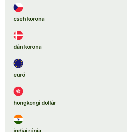
cseh korona
dán korona
euró
hongkongi dollár
indiai rúpia