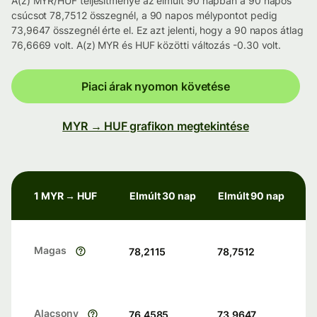
A(z) MYR/HUF teljesítménye az elmúlt 90 napban a 90 napos
csúcsot 78,7512 összegnél, a 90 napos mélypontot pedig
73,9647 összegnél érte el. Ez azt jelenti, hogy a 90 napos átlag
76,6669 volt. A(z) MYR és HUF közötti változás -0.30 volt.
Piaci árak nyomon követése
MYR → HUF grafikon megtekintése
1 MYR → HUF
Elmúlt 30 nap
Elmúlt 90 nap
Magas
78,2115
78,7512
Alacsony
76,4585
73,9647