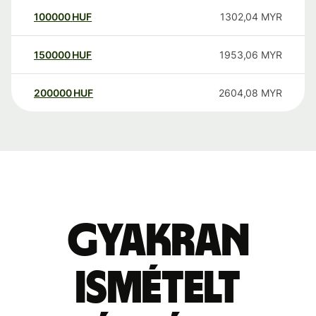
100000
HUF
1302,04
MYR
150000
HUF
1953,06
MYR
200000
HUF
2604,08
MYR
Gyakran
ismételt