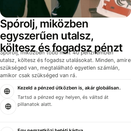
Spórolj, miközben
egyszerűen utalsz,
költesz és fogadsz pénzt
Spórolj, miközben több mint 40 pénznemben
utalsz, költesz és fogadsz utalásokat. Minden, amire
szükséged van, megtalálható egyetlen számlán,
amikor csak szükséged van rá.
Kezeld a pénzed útközben is, akár globálisan.
Tartsd a pénzed egy helyen, és váltsd át
pillanatok alatt.
Egy nemzetközi betéti kártya