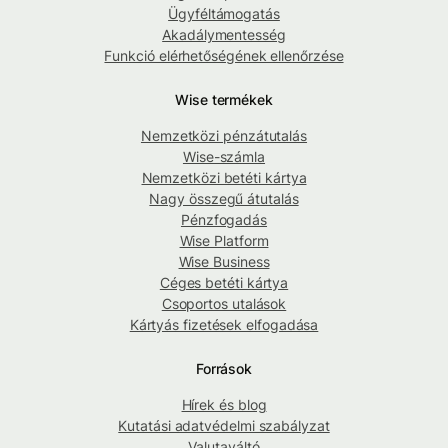
Ügyféltámogatás
Akadálymentesség
Funkció elérhetőségének ellenőrzése
Wise termékek
Nemzetközi pénzátutalás
Wise-számla
Nemzetközi betéti kártya
Nagy összegű átutalás
Pénzfogadás
Wise Platform
Wise Business
Céges betéti kártya
Csoportos utalások
Kártyás fizetések elfogadása
Források
Hírek és blog
Kutatási adatvédelmi szabályzat
Valutaváltó