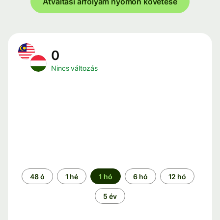
Átváltási árfolyam nyomon követése
0
Nincs változás
Időszak
48 ó
1 hé
1 hó
6 hó
12 hó
5 év