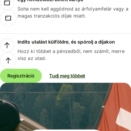
Soha nem kell aggódnod az árfolyamfelár vagy a
magas tranzakciós díjak miatt.
Indíts utalást külföldre, és spórolj a díjakon
Hozz ki többet a pénzedből, nem számít, merre
visz az utad.
Regisztráció
Tudj meg többet