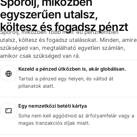
Spórolj, miközben
egyszerűen utalsz,
költesz és fogadsz pénzt
Spórolj, miközben több mint 40 pénznemben
utalsz, költesz és fogadsz utalásokat. Minden, amire
szükséged van, megtalálható egyetlen számlán,
amikor csak szükséged van rá.
Kezeld a pénzed útközben is, akár globálisan.
Tartsd a pénzed egy helyen, és váltsd át
pillanatok alatt.
Egy nemzetközi betéti kártya
Soha nem kell aggódnod az árfolyamfelár vagy a
magas tranzakciós díjak miatt.