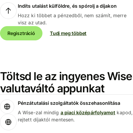
Indíts utalást külföldre, és spórolj a díjakon
Hozz ki többet a pénzedből, nem számít, merre
visz az utad.
Regisztráció
Tudj meg többet
Töltsd le az ingyenes Wise
valutaváltó appunkat
Pénzátutalási szolgáltatók összehasonlítása
A Wise-zal mindig
a piaci középárfolyamot
kapod,
rejtett díjaktól mentesen.