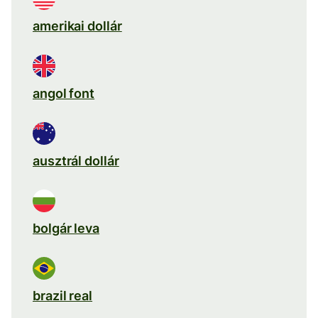
amerikai dollár
angol font
ausztrál dollár
bolgár leva
brazil real