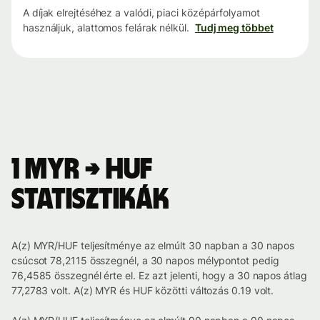
A díjak elrejtéséhez a valódi, piaci középárfolyamot
használjuk, alattomos felárak nélkül.
Tudj meg többet
1 MYR → HUF
statisztikák
A(z) MYR/HUF teljesítménye az elmúlt 30 napban a 30 napos
csúcsot 78,2115 összegnél, a 30 napos mélypontot pedig
76,4585 összegnél érte el. Ez azt jelenti, hogy a 30 napos átlag
77,2783 volt. A(z) MYR és HUF közötti változás 0.19 volt.