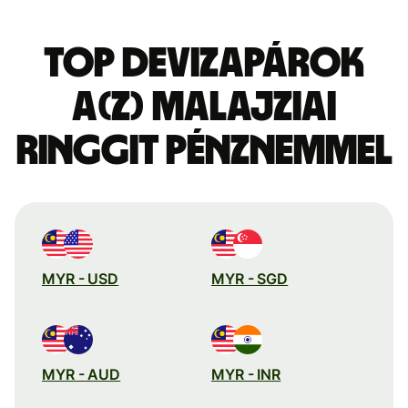
Top devizapárok
a(z) malajziai
ringgit pénznemmel
MYR - USD
MYR - SGD
MYR - AUD
MYR - INR