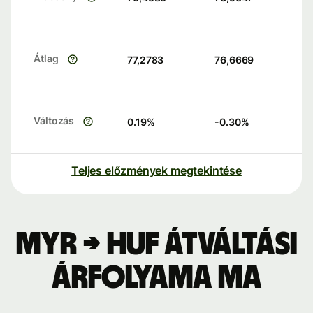
Átlag
77,2783
76,6669
Változás
0.19
%
-0.30
%
Teljes előzmények megtekintése
MYR → HUF átváltási
árfolyama ma