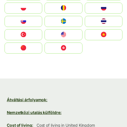
Polska
România
Россия
Slovensko
Ruoŧŧa
ไทย
Türkiye
United States
Vietnam
中国
中國香港特別行政區
Átváltási árfolyamok:
Nemzetközi utalás külföldre:
Cost of living:
Cost of living in United Kingdom