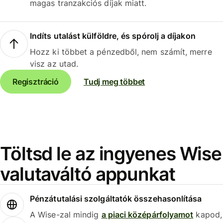
magas tranzakciós díjak miatt.
Indíts utalást külföldre, és spórolj a díjakon
Hozz ki többet a pénzedből, nem számít, merre
visz az utad.
Regisztráció
Tudj meg többet
Töltsd le az ingyenes Wise
valutaváltó appunkat
Pénzátutalási szolgáltatók összehasonlítása
A Wise-zal mindig
a piaci középárfolyamot
kapod,