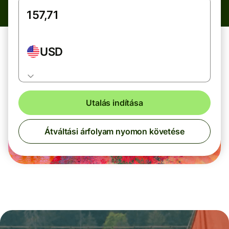
USD
Utalás indítása
Átváltási árfolyam nyomon követése