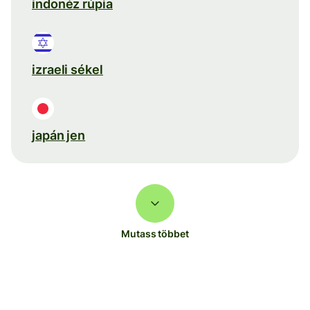
indonéz rúpia
izraeli sékel
japán jen
Mutass többet