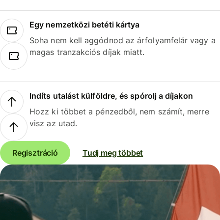
Egy nemzetközi betéti kártya
Soha nem kell aggódnod az árfolyamfelár vagy a
magas tranzakciós díjak miatt.
Indíts utalást külföldre, és spórolj a díjakon
Hozz ki többet a pénzedből, nem számít, merre
visz az utad.
Regisztráció
Tudj meg többet