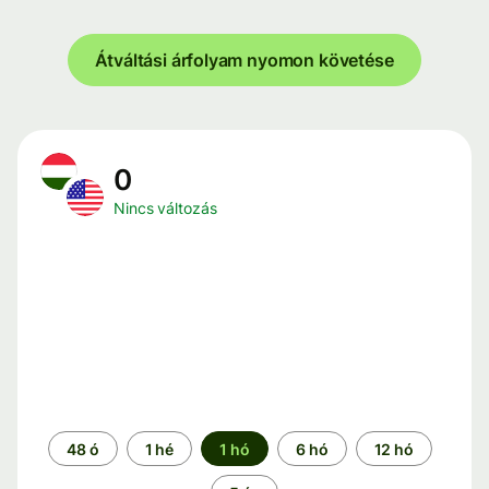
Átváltási árfolyam nyomon követése
0
Nincs változás
Időszak
48 ó
1 hé
1 hó
6 hó
12 hó