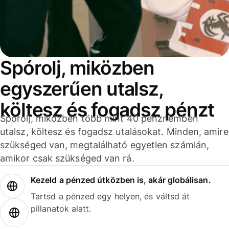
Spórolj, miközben
egyszerűen utalsz,
költesz és fogadsz pénzt
Spórolj, miközben több mint 40 pénznemben
utalsz, költesz és fogadsz utalásokat. Minden, amire
szükséged van, megtalálható egyetlen számlán,
amikor csak szükséged van rá.
Kezeld a pénzed útközben is, akár globálisan.
Tartsd a pénzed egy helyen, és váltsd át
pillanatok alatt.