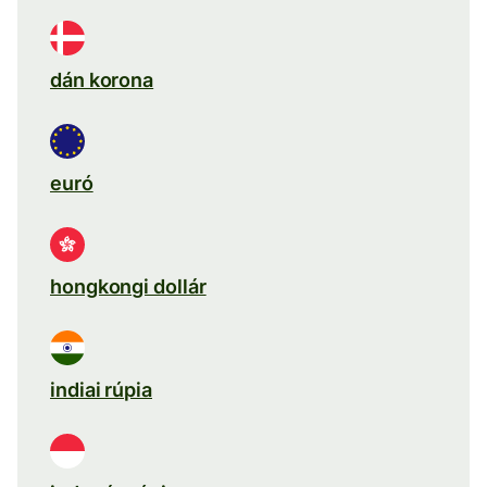
dán korona
euró
hongkongi dollár
indiai rúpia