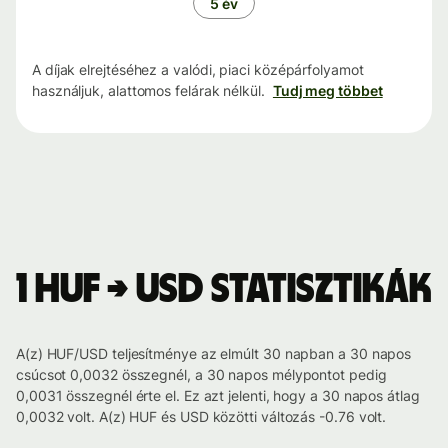
5 év
A díjak elrejtéséhez a valódi, piaci középárfolyamot
használjuk, alattomos felárak nélkül.
Tudj meg többet
1 HUF → USD statisztikák
A(z) HUF/USD teljesítménye az elmúlt 30 napban a 30 napos
csúcsot 0,0032 összegnél, a 30 napos mélypontot pedig
0,0031 összegnél érte el. Ez azt jelenti, hogy a 30 napos átlag
0,0032 volt. A(z) HUF és USD közötti változás -0.76 volt.