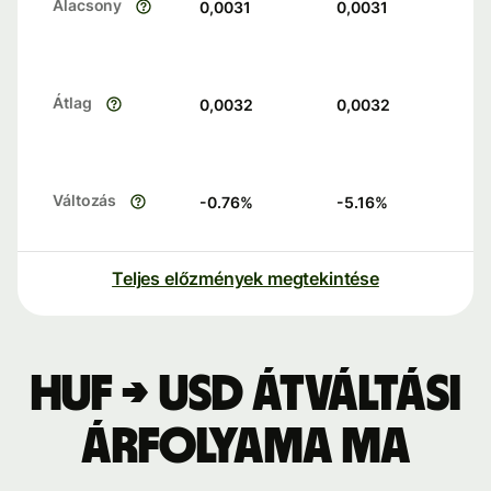
Alacsony
0,0031
0,0031
Átlag
0,0032
0,0032
Változás
-0.76
%
-5.16
%
Teljes előzmények megtekintése
HUF → USD átváltási
árfolyama ma