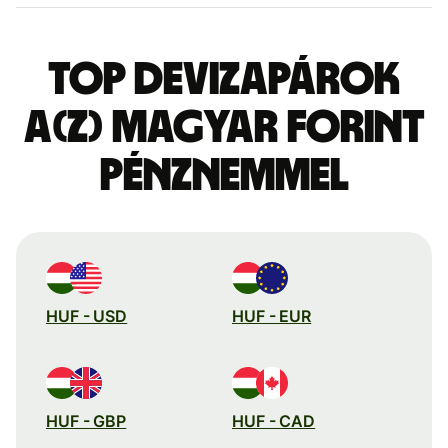
Top devizapárok
a(z) magyar forint
pénznemmel
HUF - USD
HUF - EUR
HUF - GBP
HUF - CAD