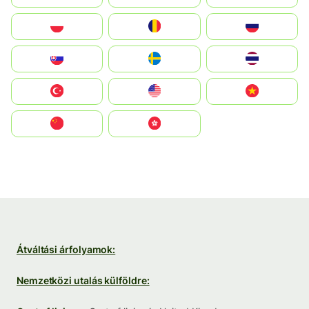
Polska
România
Россия
Slovensko
Ruoŧŧa
ไทย
Türkiye
United States
Vietnam
中国
中國香港特別行政區
Átváltási árfolyamok:
Nemzetközi utalás külföldre: