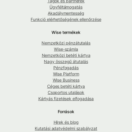
Tagok és partnerek
Ügyféltámogatás
Akadálymentesség
Funkció elérhetőségének ellenőrzése
Wise termékek
Nemzetközi pénzátutalás
Wise-számla
Nemzetközi betéti kártya
Nagy összegű átutalás
Pénzfogadás
Wise Platform
Wise Business
Céges betéti kártya
Csoportos utalások
Kártyás fizetések elfogadása
Források
Hírek és blog
Kutatási adatvédelmi szabályzat