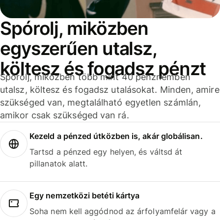
Spórolj, miközben
egyszerűen utalsz,
költesz és fogadsz pénzt
Spórolj, miközben több mint 40 pénznemben
utalsz, költesz és fogadsz utalásokat. Minden, amire
szükséged van, megtalálható egyetlen számlán,
amikor csak szükséged van rá.
Kezeld a pénzed útközben is, akár globálisan.
Tartsd a pénzed egy helyen, és váltsd át
pillanatok alatt.
Egy nemzetközi betéti kártya
Soha nem kell aggódnod az árfolyamfelár vagy a