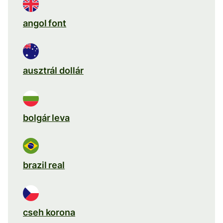
angol font
ausztrál dollár
bolgár leva
brazil real
cseh korona