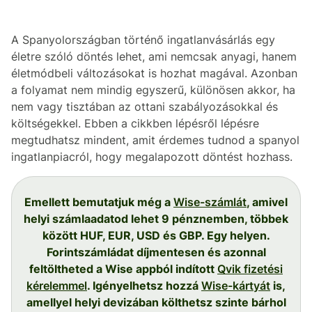
A Spanyolországban történő ingatlanvásárlás egy
életre szóló döntés lehet, ami nemcsak anyagi, hanem
életmódbeli változásokat is hozhat magával. Azonban
a folyamat nem mindig egyszerű, különösen akkor, ha
nem vagy tisztában az ottani szabályozásokkal és
költségekkel. Ebben a cikkben lépésről lépésre
megtudhatsz mindent, amit érdemes tudnod a spanyol
ingatlanpiacról, hogy megalapozott döntést hozhass.
Emellett bemutatjuk még a
Wise-számlát
, amivel
helyi számlaadatod lehet 9 pénznemben, többek
között HUF, EUR, USD és GBP. Egy helyen.
Forintszámládat díjmentesen és azonnal
feltöltheted a Wise appból indított
Qvik fizetési
kérelemmel
. Igényelhetsz hozzá
Wise-kártyát
is,
amellyel helyi devizában költhetsz szinte bárhol