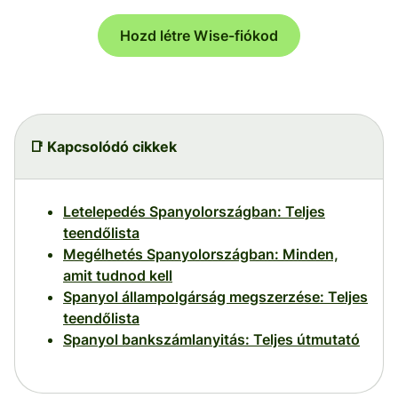
Hozd létre Wise-fiókod
📑 Kapcsolódó cikkek
Letelepedés Spanyolországban: Teljes
teendőlista
Megélhetés Spanyolországban: Minden,
amit tudnod kell
Spanyol állampolgárság megszerzése: Teljes
teendőlista
Spanyol bankszámlanyitás: Teljes útmutató