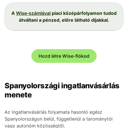
A
Wise-számlával
piaci középárfolyamon tudod
átváltani a pénzed, előre látható díjakkal.
Hozd létre Wise-fiókod
Spanyolországi ingatlanvásárlás
menete
Az ingatlanvásárlás folyamata hasonló egész
Spanyolországon belül, függetlenül a tarománytól
vagy autonóm közösségtől.