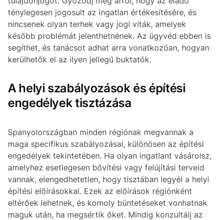
tulajdonjogot. Győződj meg arról, hogy az eladó
ténylegesen jogosult az ingatlan értékesítésére, és
nincsenek olyan terhek vagy jogi viták, amelyek
később problémát jelenthetnének. Az ügyvéd ebben is
segíthet, és tanácsot adhat arra vonatkozóan, hogyan
kerülhetők el az ilyen jellegű buktatók.
A helyi szabályozások és építési
engedélyek tisztázása
Spanyolországban minden régiónak megvannak a
maga specifikus szabályozásai, különösen az építési
engedélyek tekintetében. Ha olyan ingatlant vásárolsz,
amelyhez esetlegesen bővítési vagy felújítási terveid
vannak, elengedhetetlen, hogy tisztában legyél a helyi
építési előírásokkal. Ezek az előírások régiónként
eltérőek lehetnek, és komoly büntetéseket vonhatnak
maguk után, ha megsértik őket. Mindig konzultálj az