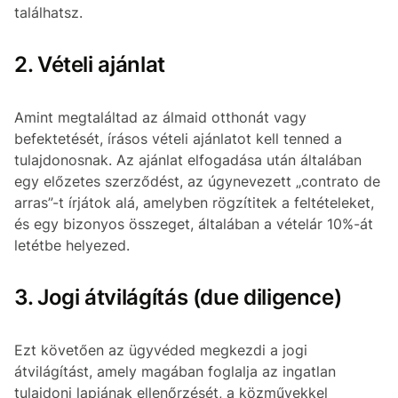
találhatsz.
2. Vételi ajánlat
Amint megtaláltad az álmaid otthonát vagy
befektetését, írásos vételi ajánlatot kell tenned a
tulajdonosnak. Az ajánlat elfogadása után általában
egy előzetes szerződést, az úgynevezett „contrato de
arras”-t írjátok alá, amelyben rögzítitek a feltételeket,
és egy bizonyos összeget, általában a vételár 10%-át
letétbe helyezed.
3. Jogi átvilágítás (due diligence)
Ezt követően az ügyvéded megkezdi a jogi
átvilágítást, amely magában foglalja az ingatlan
tulajdoni lapjának ellenőrzését, a közművekkel