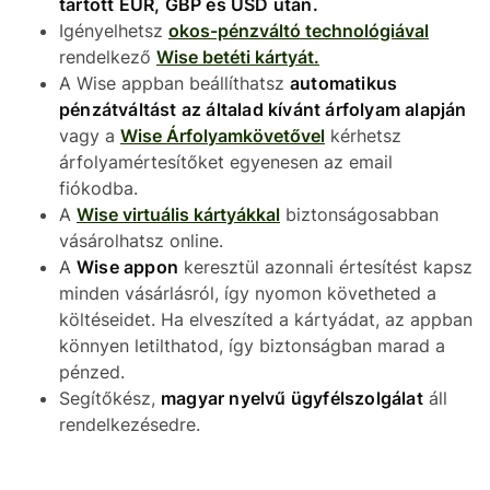
tartott EUR, GBP és USD után.
Igényelhetsz
okos-pénzváltó technológiával
rendelkező
Wise betéti kártyát.
A Wise appban beállíthatsz
automatikus
pénzátváltást az általad kívánt árfolyam alapján
vagy a
Wise Árfolyamkövetővel
kérhetsz
árfolyamértesítőket egyenesen az email
fiókodba.
A
Wise virtuális kártyákkal
biztonságosabban
vásárolhatsz online.
A
Wise appon
keresztül azonnali értesítést kapsz
minden vásárlásról, így nyomon követheted a
költéseidet. Ha elveszíted a kártyádat, az appban
könnyen letilthatod, így biztonságban marad a
pénzed.
Segítőkész,
magyar nyelvű ügyfélszolgálat
áll
rendelkezésedre.