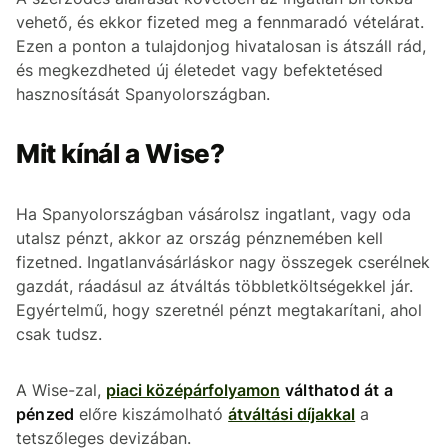
vehető, és ekkor fizeted meg a fennmaradó vételárat.
Ezen a ponton a tulajdonjog hivatalosan is átszáll rád,
és megkezdheted új életedet vagy befektetésed
hasznosítását Spanyolországban.
Mit kínál a Wise?
Ha Spanyolországban vásárolsz ingatlant, vagy oda
utalsz pénzt, akkor az ország pénznemében kell
fizetned. Ingatlanvásárláskor nagy összegek cserélnek
gazdát, ráadásul az átváltás többletköltségekkel jár.
Egyértelmű, hogy szeretnél pénzt megtakarítani, ahol
csak tudsz.
A Wise-zal,
piaci középárfolyamon
válthatod át a
pénzed
előre kiszámolható
átváltási díjakkal
a
tetszőleges devizában.