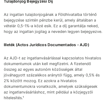
Tulajdonjog Bejegyzési Díj
Az ingatlan tulajdonjogának a Földhivatalba történő
bejegyzése szintén pénzbe kerül, amely általában a
vételár 0,5-1%-a közé esik. Ez a díj garantálja neked,
hogy az ingatlan jogilag a neveden legyen bejegyezve.
Illeték (Actos Jurídicos Documentados - AJD)
Az AJD-t az ingatlanvásárlással kapcsolatos hivatalos
dokumentumok után kell megfizetni. A fizetendő
összeg az egyes autonóm közösségek által
jóváhagyott százalékos aránytól függ, amely 0,5% és
2% között mozog. Ez azokra a hivatalos
dokumentumokra vonatkozik, amelyek szükségesek
az ingatlanvásárláshoz, mint például a közjegyzői
hitelesítés.¹