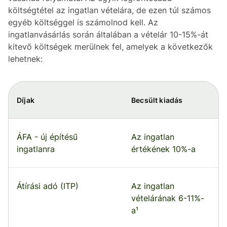
költségtétel az ingatlan vételára, de ezen túl számos
egyéb költséggel is számolnod kell. Az
ingatlanvásárlás során általában a vételár 10-15%-át
kitevő költségek merülnek fel, amelyek a következők
lehetnek:
Díjak
Becsült kiadás
ÁFA - új építésű
Az ingatlan
ingatlanra
értékének 10%-a
Átírási adó (ITP)
Az ingatlan
vételárának 6-11%-
a¹