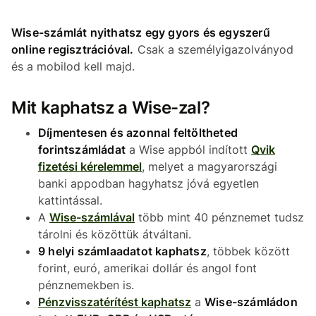
Wise-számlát nyithatsz egy gyors és egyszerű
online regisztrációval.
Csak a személyigazolványod
és a mobilod kell majd.
Mit kaphatsz a Wise-zal?
Díjmentesen és azonnal feltöltheted
forintszámládat
a Wise appból indított
Qvik
fizetési kérelemmel
, melyet a magyarországi
banki appodban hagyhatsz jóvá egyetlen
kattintással.
A
Wise-számlával
több mint 40 pénznemet tudsz
tárolni és közöttük átváltani.
9 helyi számlaadatot kaphatsz
, többek között
forint, euró, amerikai dollár és angol font
pénznemekben is.
Pénzvisszatérítést kaphatsz
a
Wise-számládon