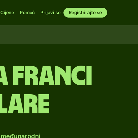
Cijene
Pomoć
Prijavi se
Registrirajte se
A franci
lare
e međunarodni