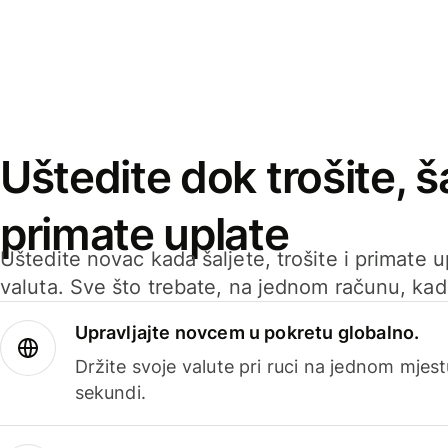
Uštedite dok trošite, ša
primate uplate
Uštedite novac kada šaljete, trošite i primate 
valuta. Sve što trebate, na jednom računu, ka
Upravljajte novcem u pokretu globalno.
Držite svoje valute pri ruci na jednom mjestu
sekundi.