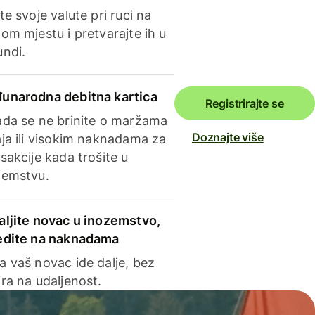
te svoje valute pri ruci na
om mjestu i pretvarajte ih u
undi.
unarodna debitna kartica
Registrirajte se
ada se ne brinite o maržama
Doznajte više
ja ili visokim naknadama za
sakcije kada trošite u
zemstvu.
aljite novac u inozemstvo,
edite na naknadama
a vaš novac ide dalje, bez
ra na udaljenost.