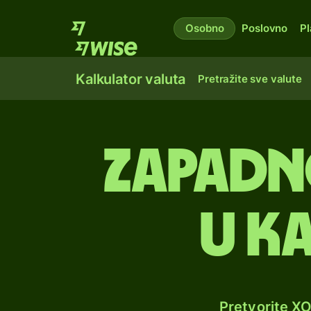
Osobno
Poslovno
Pl
Kalkulator valuta
Pretražite sve valute
Zapadno
u k
Pretvorite X