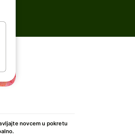
avljajte novcem u pokretu
balno.