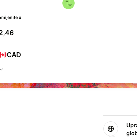
omijenite u
CAD
Upr
glo