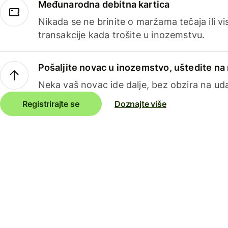
Međunarodna debitna kartica
Nikada se ne brinite o maržama tečaja ili 
transakcije kada trošite u inozemstvu.
Pošaljite novac u inozemstvo, uštedite n
Neka vaš novac ide dalje, bez obzira na uda
Registrirajte se
Doznajte više