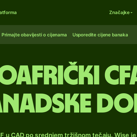
atforma
Značajke
Primajte obavijesti o cijenama
Usporedite cijene banaka
afrički CF
anadske do
OF u CAD po srednjem tržišnom tečaju. Wise j