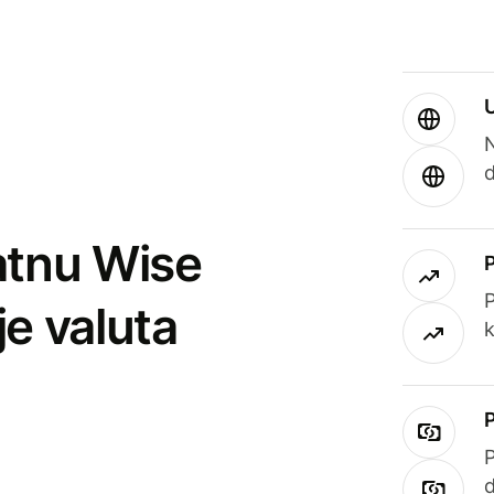
atnu Wise
P
je valuta