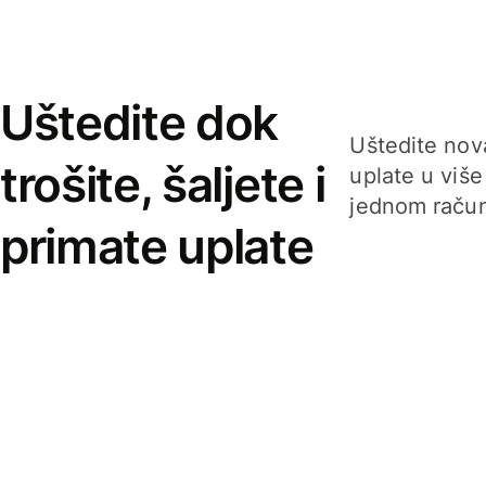
Uštedite dok
Uštedite nova
trošite, šaljete i
uplate u više
jednom račun
primate uplate