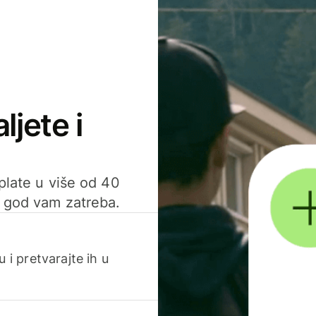
ljete i
uplate u više od 40
d god vam zatreba.
 i pretvarajte ih u