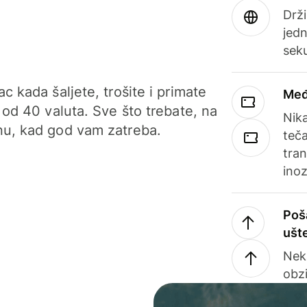
Drži
jedn
sek
c kada šaljete, trošite i primate
Međ
 od 40 valuta. Sve što trebate, na
Nik
u, kad god vam zatreba.
teča
tran
ino
Poš
ušt
Nek
obzi