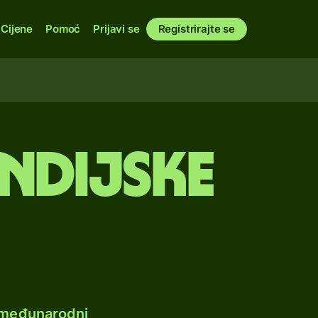
Cijene
Pomoć
Prijavi se
Registrirajte se
 indijske
e međunarodni