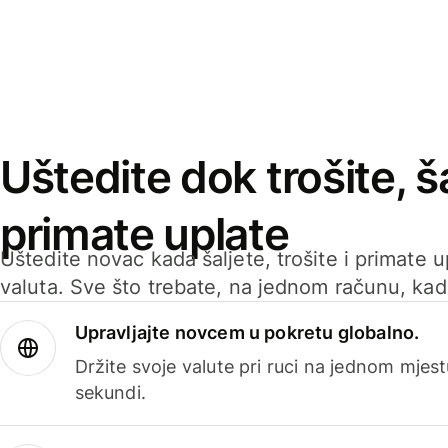
Uštedite dok trošite, ša
primate uplate
Uštedite novac kada šaljete, trošite i primate 
valuta. Sve što trebate, na jednom računu, ka
Upravljajte novcem u pokretu globalno.
Držite svoje valute pri ruci na jednom mjestu
sekundi.