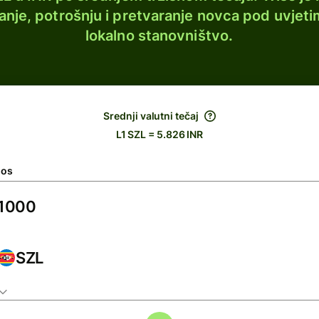
lanje, potrošnju i pretvaranje novca pod uvjeti
lokalno stanovništvo.
Srednji valutni tečaj
L1 SZL = 5.826 INR
nos
SZL