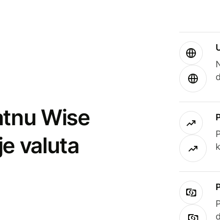
atnu Wise
P
je valuta