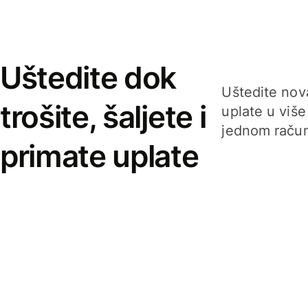
Uštedite dok
Uštedite nova
trošite, šaljete i
uplate u više
jednom račun
primate uplate