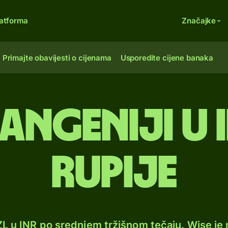
atforma
Značajke
Primajte obavijesti o cijenama
Usporedite cijene banaka
langeniji u
rupije
ZL u INR po srednjem tržišnom tečaju. Wise j