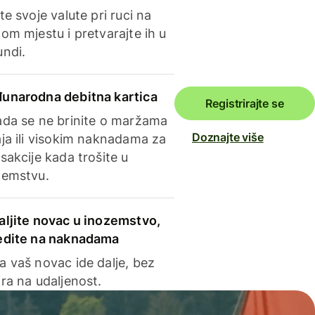
te svoje valute pri ruci na
om mjestu i pretvarajte ih u
undi.
unarodna debitna kartica
Registrirajte se
ada se ne brinite o maržama
Doznajte više
ja ili visokim naknadama za
sakcije kada trošite u
zemstvu.
aljite novac u inozemstvo,
edite na naknadama
a vaš novac ide dalje, bez
ra na udaljenost.