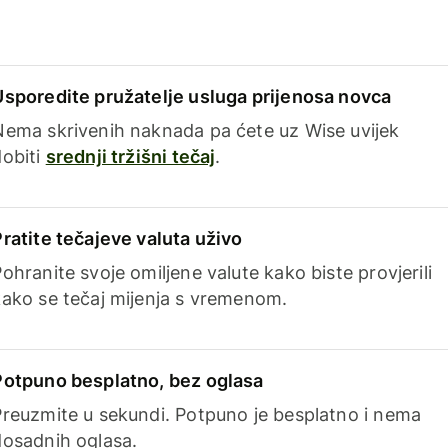
Usporedite pružatelje usluga prijenosa novca
Nema skrivenih naknada pa ćete uz Wise uvijek
dobiti
srednji tržišni tečaj
.
Pratite tečajeve valuta uživo
ohranite svoje omiljene valute kako biste provjerili
kako se tečaj mijenja s vremenom.
Potpuno besplatno, bez oglasa
Preuzmite u sekundi. Potpuno je besplatno i nema
dosadnih oglasa.