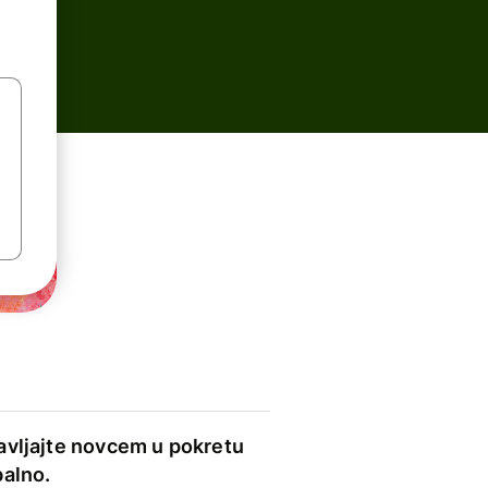
avljajte novcem u pokretu
balno.