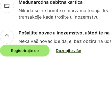
Međunarodna debitna kartica
Nikada se ne brinite o maržama tečaja ili 
transakcije kada trošite u inozemstvu.
Pošaljite novac u inozemstvo, uštedite n
Neka vaš novac ide dalje, bez obzira na uda
Registrirajte se
Doznajte više