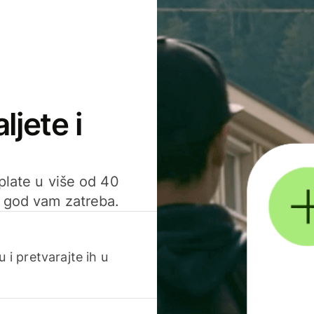
ljete i
uplate u više od 40
d god vam zatreba.
 i pretvarajte ih u