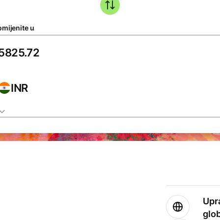
omijenite u
INR
Upr
glo