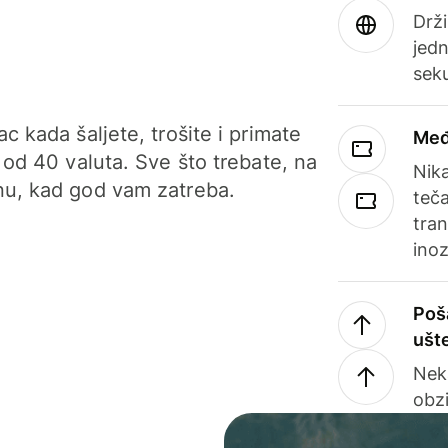
Drži
jedn
sek
c kada šaljete, trošite i primate
Međ
 od 40 valuta. Sve što trebate, na
Nik
u, kad god vam zatreba.
teča
tran
ino
Poš
ušt
Nek
obzi