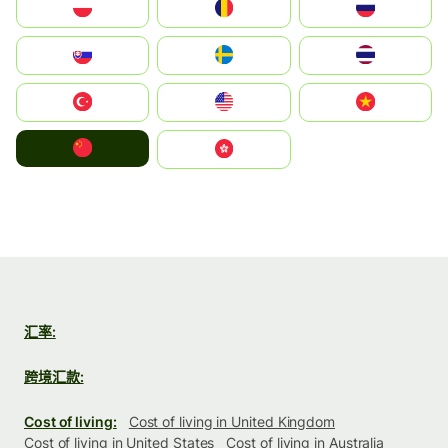
Polska
România
Россия
Slovensko
Ruoŧŧa
ไทย
Türkiye
United States
Vietnam
中国
中國香港特別行政區
汇率:
跨境汇款:
Cost of living:
Cost of living in United Kingdom
Cost of living in United States
Cost of living in Australia