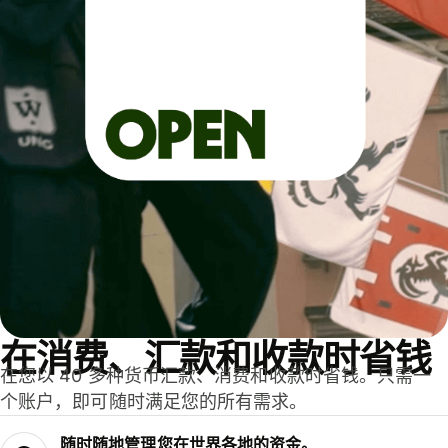
在消费、汇款和收款时省钱
在您以 40 多种货币汇款、消费和收款时省钱。只需一
个账户，即可随时满足您的所有需求。
随时随地管理您在世界各地的资金。