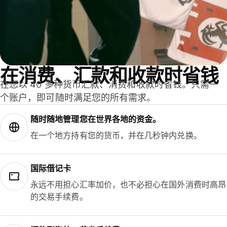
在消费、汇款和收款时省钱
在您以 40 多种货币汇款、消费和收款时省钱。只需一
个账户，即可随时满足您的所有需求。
随时随地管理您在世界各地的资金。
在一个地方持有您的货币，并在几秒钟内兑换。
国际借记卡
永远不用担心汇率加价，也不必担心在国外消费时高昂
的交易手续费。