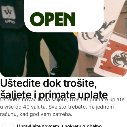
Uštedite dok trošite,
šaljete i primate uplate
Uštedite novac kada šaljete, trošite i primate uplate
u više od 40 valuta. Sve što trebate, na jednom
računu, kad god vam zatreba.
Upravljajte novcem u pokretu globalno.