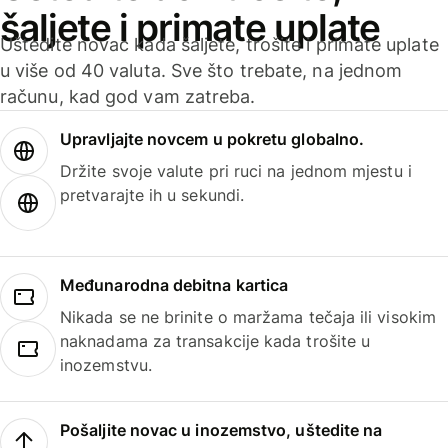
šaljete i primate uplate
Uštedite novac kada šaljete, trošite i primate uplate
u više od 40 valuta. Sve što trebate, na jednom
računu, kad god vam zatreba.
Upravljajte novcem u pokretu globalno.
Držite svoje valute pri ruci na jednom mjestu i
pretvarajte ih u sekundi.
Međunarodna debitna kartica
Nikada se ne brinite o maržama tečaja ili visokim
naknadama za transakcije kada trošite u
inozemstvu.
Pošaljite novac u inozemstvo, uštedite na