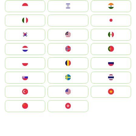
Indonesia
Israel
India
Italia
JA
Japan
South Korea
Malay
Mexico
Nederland
Norge
Portugal
Polska
România
Россия
Slovensko
Ruoŧŧa
ไทย
Türkiye
United States
Vietnam
中国
中國香港特別行政區