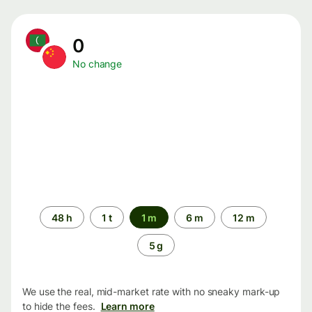
0
No change
Time
48 h
1 t
1 m
6 m
12 m
period
5 g
We use the real, mid-market rate with no sneaky mark-up
to hide the fees.
Learn more