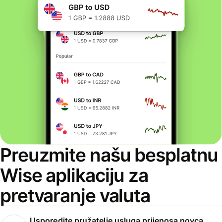
Preuzmite našu besplatnu
Wise aplikaciju za
pretvaranje valuta
Usporedite pružatelje usluga prijenosa novca