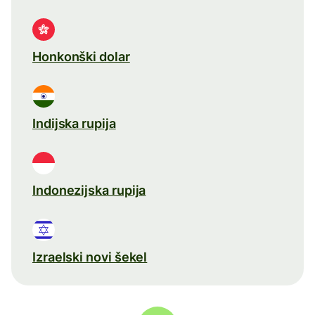
Honkonški dolar
Indijska rupija
Indonezijska rupija
Izraelski novi šekel