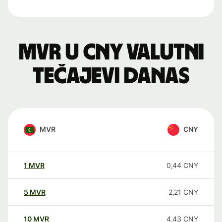
MVR u CNY valutni
tečajevi danas
MVR
CNY
1
MVR
0,44
CNY
5
MVR
2,21
CNY
10
MVR
4,43
CNY