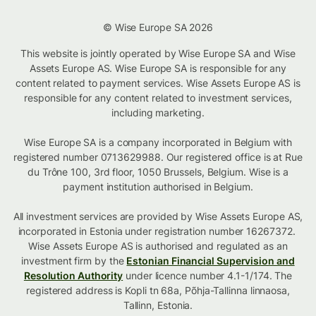
© Wise Europe SA 2026
This website is jointly operated by Wise Europe SA and Wise
Assets Europe AS. Wise Europe SA is responsible for any
content related to payment services. Wise Assets Europe AS is
responsible for any content related to investment services,
including marketing.
Wise Europe SA is a company incorporated in Belgium with
registered number 0713629988. Our registered office is at Rue
du Trône 100, 3rd floor, 1050 Brussels, Belgium. Wise is a
payment institution authorised in Belgium.
All investment services are provided by Wise Assets Europe AS,
incorporated in Estonia under registration number 16267372.
Wise Assets Europe AS is authorised and regulated as an
investment firm by the
Estonian Financial Supervision and
Resolution Authority
under licence number 4.1-1/174. The
registered address is Kopli tn 68a, Põhja-Tallinna linnaosa,
Tallinn, Estonia.