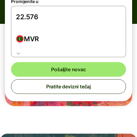
Promijenite u
MVR
Pošaljite novac
Pratite devizni tečaj