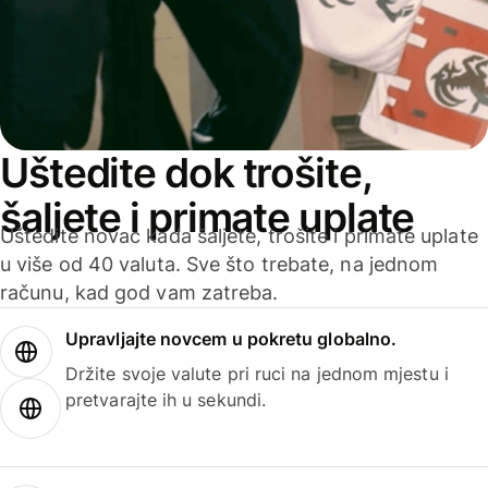
Uštedite dok trošite,
šaljete i primate uplate
Uštedite novac kada šaljete, trošite i primate uplate
u više od 40 valuta. Sve što trebate, na jednom
računu, kad god vam zatreba.
Upravljajte novcem u pokretu globalno.
Držite svoje valute pri ruci na jednom mjestu i
pretvarajte ih u sekundi.