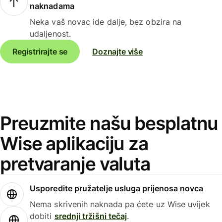
naknadama
Neka vaš novac ide dalje, bez obzira na
udaljenost.
Registrirajte se
Doznajte više
Preuzmite našu besplatnu
Wise aplikaciju za
pretvaranje valuta
Usporedite pružatelje usluga prijenosa novca
Nema skrivenih naknada pa ćete uz Wise uvijek
dobiti
srednji tržišni tečaj
.