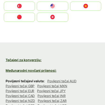
Türkiye
United States
Vietnam
中国
中國香港特別行政區
Tečajevi za konverziju:
Međunarodni novčani prijenosi:
Povijesni tečajevi valuta:
Povijesni tečaj AUD
Povijesni tečaj GBP
Povijesni tečaj MXN
Povijesni tečaj EUR
Povijesni tečaj JPY
Povijesni tečaj CAD
Povijesni tečaj INR
Povijesni tečaj NZD
Povijesni tečaj ZAR