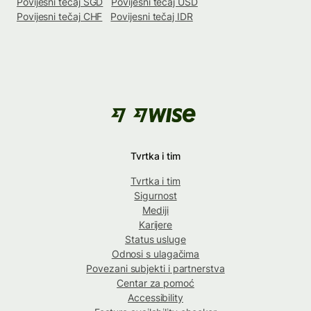
Povijesni tečaj SGD
Povijesni tečaj USD
Povijesni tečaj CHF
Povijesni tečaj IDR
Tvrtka i tim
Tvrtka i tim
Sigurnost
Mediji
Karijere
Status usluge
Odnosi s ulagačima
Povezani subjekti i partnerstva
Centar za pomoć
Accessibility