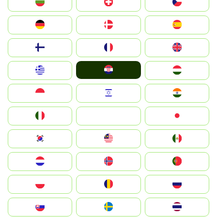
България
Switzerland
Czechia
Deutschland
Denmark
España
Suomi
France
United Kingdom
Hrvatska
Greece
Magyarország
Indonesia
Israel
India
Italia
JA
Japan
South Korea
Malay
Mexico
Nederland
Norge
Portugal
Polska
România
Россия
Slovensko
Ruoŧŧa
ไทย