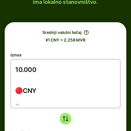
ima lokalno stanovništvo.
Srednji valutni tečaj
¥1 CNY = 2,258 MVR
Iznos
CNY