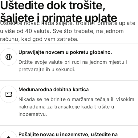
Uštedite dok trošite,
šaljete i primate uplate
Uštedite novac kada šaljete, trošite i primate uplate
u više od 40 valuta. Sve što trebate, na jednom
računu, kad god vam zatreba.
Upravljajte novcem u pokretu globalno.
Držite svoje valute pri ruci na jednom mjestu i
pretvarajte ih u sekundi.
Međunarodna debitna kartica
Nikada se ne brinite o maržama tečaja ili visokim
naknadama za transakcije kada trošite u
inozemstvu.
Pošaljite novac u inozemstvo, uštedite na