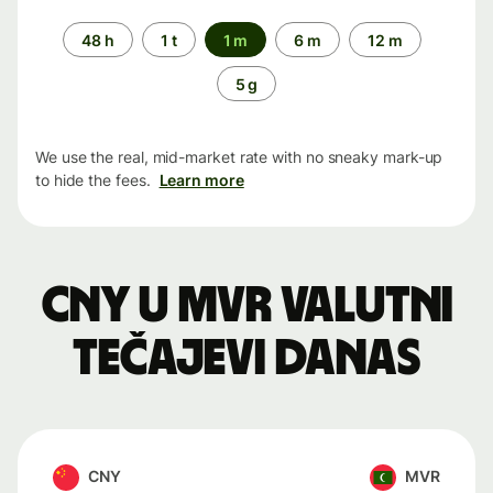
Time
48 h
1 t
1 m
6 m
12 m
period
5 g
We use the real, mid-market rate with no sneaky mark-up
to hide the fees.
Learn more
CNY u MVR valutni
tečajevi danas
CNY
MVR