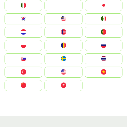
Italia
JA
Japan
South Korea
Malay
Mexico
Nederland
Norge
Portugal
Polska
România
Россия
Slovensko
Ruoŧŧa
ไทย
Türkiye
United States
Vietnam
中国
中國香港特別行政區