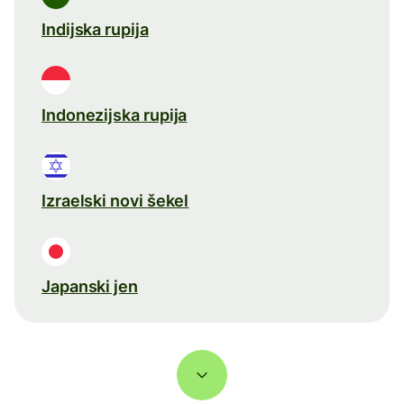
Indijska rupija
Indonezijska rupija
Izraelski novi šekel
Japanski jen