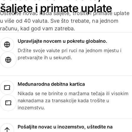
šaljete i primate uplate
Uštedite novac kada šaljete, trošite i primate uplate
u više od 40 valuta. Sve što trebate, na jednom
računu, kad god vam zatreba.
Upravljajte novcem u pokretu globalno.
Držite svoje valute pri ruci na jednom mjestu i
pretvarajte ih u sekundi.
Međunarodna debitna kartica
Nikada se ne brinite o maržama tečaja ili visokim
naknadama za transakcije kada trošite u
inozemstvu.
Pošaljite novac u inozemstvo, uštedite na