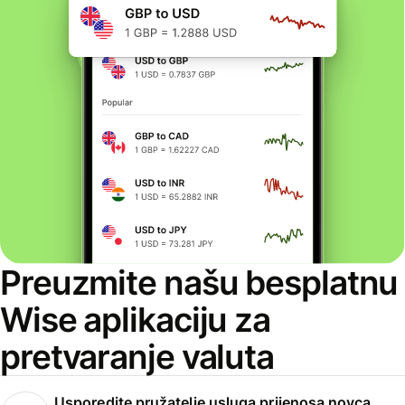
Preuzmite našu besplatnu
Wise aplikaciju za
pretvaranje valuta
Usporedite pružatelje usluga prijenosa novca