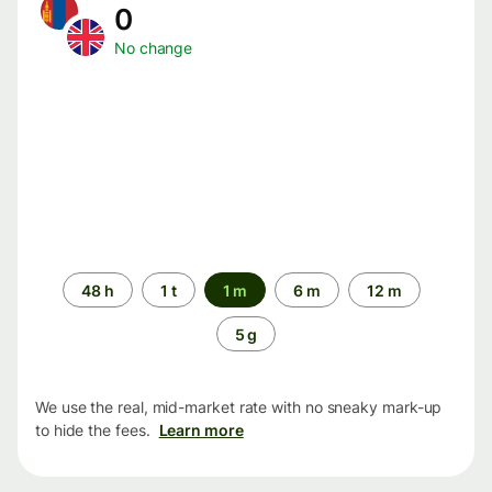
0
No change
Time
48 h
1 t
1 m
6 m
12 m
period
5 g
We use the real, mid-market rate with no sneaky mark-up
to hide the fees.
Learn more