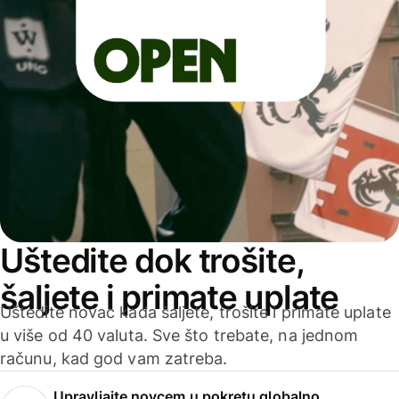
Uštedite dok trošite,
šaljete i primate uplate
Uštedite novac kada šaljete, trošite i primate uplate
u više od 40 valuta. Sve što trebate, na jednom
računu, kad god vam zatreba.
Upravljajte novcem u pokretu globalno.