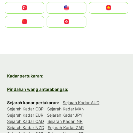
Türkiye
United States
Vietnam
中国
中國香港特別行政區
Kadar pertukaran:
Pindahan wang antarabangsa:
Sejarah kadar pertukaran:
Sejarah Kadar AUD
Sejarah Kadar GBP
Sejarah Kadar MXN
Sejarah Kadar EUR
Sejarah Kadar JPY
Sejarah Kadar CAD
Sejarah Kadar INR
Sejarah Kadar NZD
Sejarah Kadar ZAR