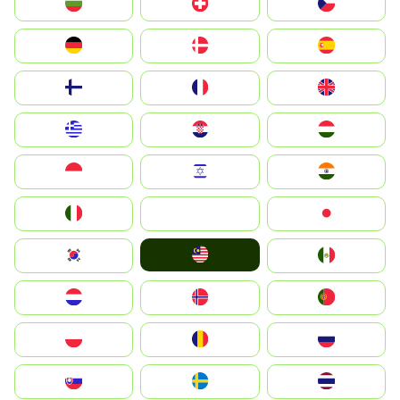
България
Switzerland
Czechia
Deutschland
Denmark
España
Suomi
France
United Kingdom
Greece
Hrvatska
Magyarország
Indonesia
Israel
India
Italia
JA
Japan
Malay
South Korea
Mexico
Nederland
Norge
Portugal
Polska
România
Россия
Slovensko
Ruoŧŧa
ไทย