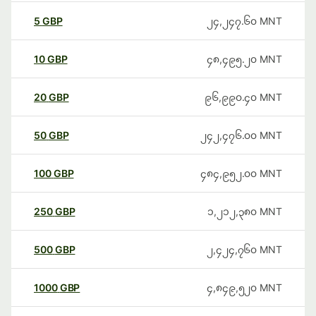
5
GBP
၂၄,၂၄၇.၆၀
MNT
10
GBP
၄၈,၄၉၅.၂၀
MNT
20
GBP
၉၆,၉၉၀.၄၀
MNT
50
GBP
၂၄၂,၄၇၆.၀၀
MNT
100
GBP
၄၈၄,၉၅၂.၀၀
MNT
250
GBP
၁,၂၁၂,၃၈၀
MNT
500
GBP
၂,၄၂၄,၇၆၀
MNT
1000
GBP
၄,၈၄၉,၅၂၀
MNT