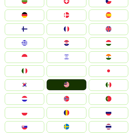
България
Switzerland
Czechia
Deutschland
Denmark
España
Suomi
France
United Kingdom
Greece
Hrvatska
Magyarország
Indonesia
Israel
India
Italia
JA
Japan
Malay
South Korea
Mexico
Nederland
Norge
Portugal
Polska
România
Россия
Slovensko
Ruoŧŧa
ไทย