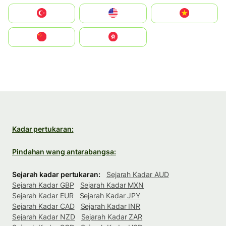
Türkiye
United States
Vietnam
中国
中國香港特別行政區
Kadar pertukaran:
Pindahan wang antarabangsa:
Sejarah kadar pertukaran:
Sejarah Kadar AUD
Sejarah Kadar GBP
Sejarah Kadar MXN
Sejarah Kadar EUR
Sejarah Kadar JPY
Sejarah Kadar CAD
Sejarah Kadar INR
Sejarah Kadar NZD
Sejarah Kadar ZAR