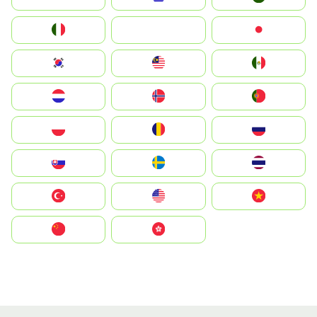
Italia
JA
Japan
South Korea
Malay
Mexico
Nederland
Norge
Portugal
Polska
România
Россия
Slovensko
Ruoŧŧa
ไทย
Türkiye
United States
Vietnam
中国
中國香港特別行政區