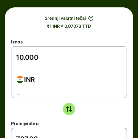
Srednji valutni tečaj
₹1 INR = 0,07073 TTD
Iznos
INR
Promijenite u