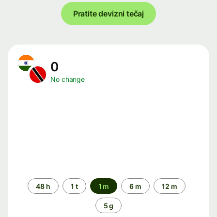
Pratite devizni tečaj
0
No change
Time
48 h
1 t
1 m
6 m
12 m
period
5 g