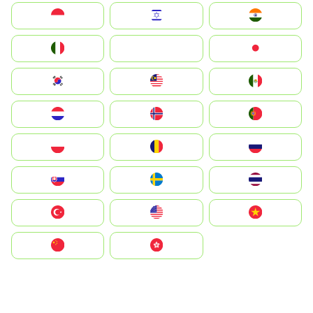
Indonesia
Israel
India
Italia
JA
Japan
South Korea
Malay
Mexico
Nederland
Norge
Portugal
Polska
România
Россия
Slovensko
Ruoŧŧa
ไทย
Türkiye
United States
Vietnam
中国
中國香港特別行政區