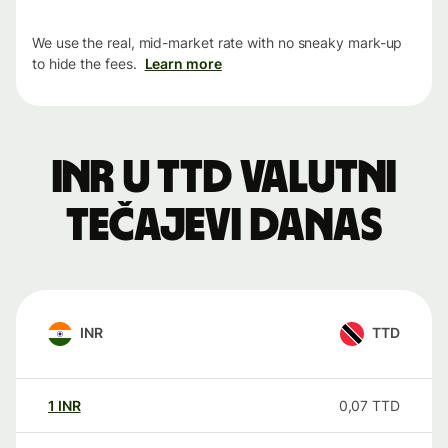
We use the real, mid-market rate with no sneaky mark-up
to hide the fees.
Learn more
INR u TTD valutni
tečajevi danas
INR
TTD
1
INR
0,07
TTD