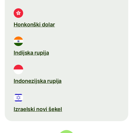
Honkonški dolar
Indijska rupija
Indonezijska rupija
Izraelski novi šekel