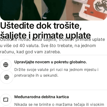
Uštedite dok trošite,
šaljete i primate uplate
Uštedite novac kada šaljete, trošite i primate uplate
u više od 40 valuta. Sve što trebate, na jednom
računu, kad god vam zatreba.
Upravljajte novcem u pokretu globalno.
Držite svoje valute pri ruci na jednom mjestu i
pretvarajte ih u sekundi.
Međunarodna debitna kartica
Nikada se ne brinite o maržama tečaja ili visokim