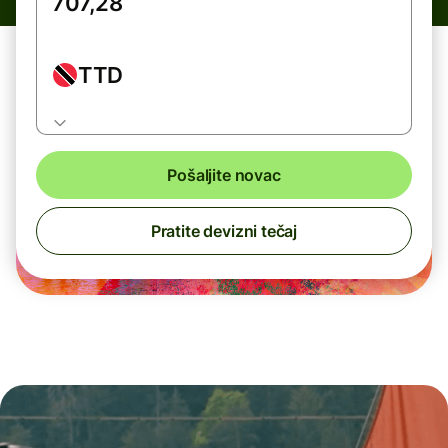
TTD
Pošaljite novac
Pratite devizni tečaj