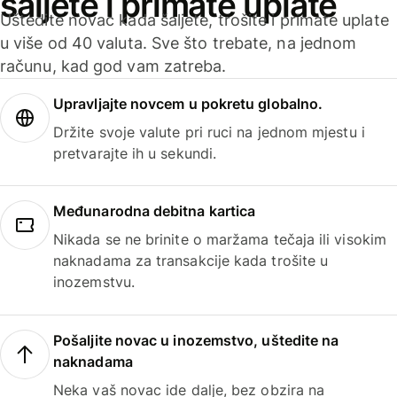
šaljete i primate uplate
Uštedite novac kada šaljete, trošite i primate uplate
u više od 40 valuta. Sve što trebate, na jednom
računu, kad god vam zatreba.
Upravljajte novcem u pokretu globalno.
Držite svoje valute pri ruci na jednom mjestu i
pretvarajte ih u sekundi.
Međunarodna debitna kartica
Nikada se ne brinite o maržama tečaja ili visokim
naknadama za transakcije kada trošite u
inozemstvu.
Pošaljite novac u inozemstvo, uštedite na
naknadama
Neka vaš novac ide dalje, bez obzira na