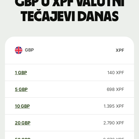
GBP u XPF valutni
tečajevi danas
GBP
XPF
1
GBP
140
XPF
5
GBP
698
XPF
10
GBP
1.395
XPF
20
GBP
2.790
XPF