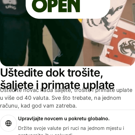
Uštedite dok trošite,
šaljete i primate uplate
Uštedite novac kada šaljete, trošite i primate uplate
u više od 40 valuta. Sve što trebate, na jednom
računu, kad god vam zatreba.
Upravljajte novcem u pokretu globalno.
Držite svoje valute pri ruci na jednom mjestu i