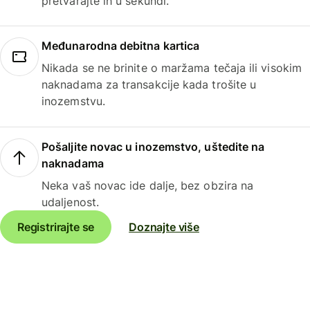
pretvarajte ih u sekundi.
Međunarodna debitna kartica
Nikada se ne brinite o maržama tečaja ili visokim
naknadama za transakcije kada trošite u
inozemstvu.
Pošaljite novac u inozemstvo, uštedite na
naknadama
Neka vaš novac ide dalje, bez obzira na
udaljenost.
Registrirajte se
Doznajte više