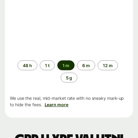
Time
48 h
1 t
1 m
6 m
12 m
period
5 g
We use the real, mid-market rate with no sneaky mark-up
to hide the fees.
Learn more