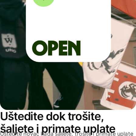
Uštedite dok trošite,
šaljete i primate uplate
Uštedite novac kada šaljete, trošite i primate uplate