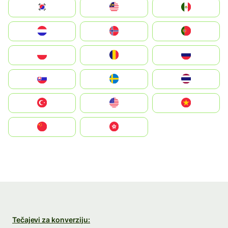
South Korea
Malay
Mexico
Nederland
Norge
Portugal
Polska
România
Россия
Slovensko
Ruoŧŧa
ไทย
Türkiye
United States
Vietnam
中国
中國香港特別行政區
Tečajevi za konverziju: