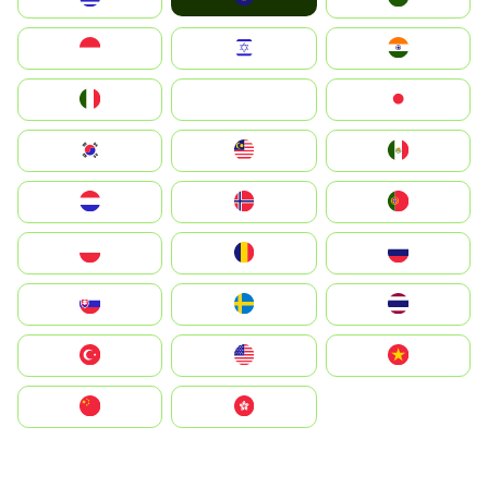
Indonesia
Israel
India
Italia
JA
Japan
South Korea
Malay
Mexico
Nederland
Norge
Portugal
Polska
România
Россия
Slovensko
Ruoŧŧa
ไทย
Türkiye
United States
Vietnam
中国
中國香港特別行政區