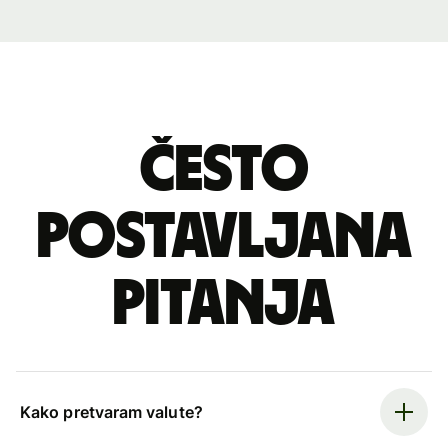
Često
postavljana
pitanja
Kako pretvaram valute?