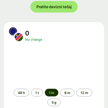
Pratite devizni tečaj
0
No change
Time
48 h
1 t
1 m
6 m
12 m
period
5 g