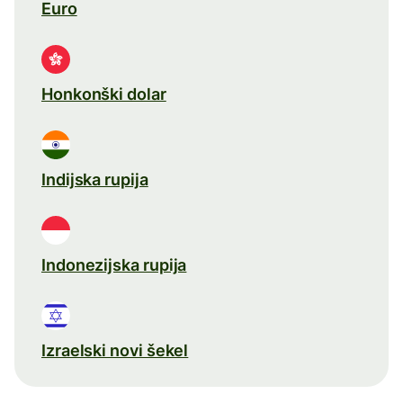
Euro
Honkonški dolar
Indijska rupija
Indonezijska rupija
Izraelski novi šekel