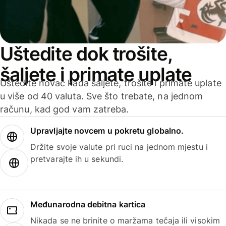
Uštedite dok trošite,
šaljete i primate uplate
Uštedite novac kada šaljete, trošite i primate uplate
u više od 40 valuta. Sve što trebate, na jednom
računu, kad god vam zatreba.
Upravljajte novcem u pokretu globalno.
Držite svoje valute pri ruci na jednom mjestu i
pretvarajte ih u sekundi.
Međunarodna debitna kartica
Nikada se ne brinite o maržama tečaja ili visokim