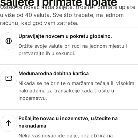
šaljete i primate uplate
Uštedite novac kada šaljete, trošite i primate uplate
u više od 40 valuta. Sve što trebate, na jednom
računu, kad god vam zatreba.
Upravljajte novcem u pokretu globalno.
Držite svoje valute pri ruci na jednom mjestu i
pretvarajte ih u sekundi.
Međunarodna debitna kartica
Nikada se ne brinite o maržama tečaja ili visokim
naknadama za transakcije kada trošite u
inozemstvu.
Pošaljite novac u inozemstvo, uštedite na
naknadama
Neka vaš novac ide dalje, bez obzira na