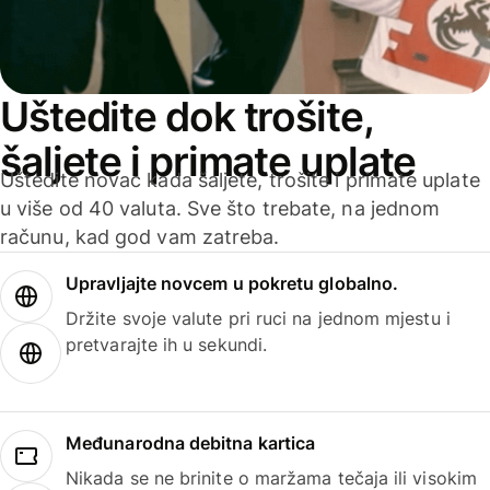
Uštedite dok trošite,
šaljete i primate uplate
Uštedite novac kada šaljete, trošite i primate uplate
u više od 40 valuta. Sve što trebate, na jednom
računu, kad god vam zatreba.
Upravljajte novcem u pokretu globalno.
Držite svoje valute pri ruci na jednom mjestu i
pretvarajte ih u sekundi.
Međunarodna debitna kartica
Nikada se ne brinite o maržama tečaja ili visokim