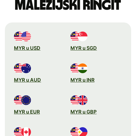
malezijski ringit
MYR u USD
MYR u SGD
MYR u AUD
MYR u INR
MYR u EUR
MYR u GBP