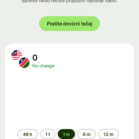
sažetke nikad nećete propustiti najnovije vijesti.
Pratite devizni tečaj
0
No change
Time
48 h
1 t
1 m
6 m
12 m
period