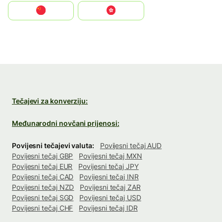
中国
中國香港特別行政區
Tečajevi za konverziju:
Međunarodni novčani prijenosi:
Povijesni tečajevi valuta:
Povijesni tečaj AUD
Povijesni tečaj GBP
Povijesni tečaj MXN
Povijesni tečaj EUR
Povijesni tečaj JPY
Povijesni tečaj CAD
Povijesni tečaj INR
Povijesni tečaj NZD
Povijesni tečaj ZAR
Povijesni tečaj SGD
Povijesni tečaj USD
Povijesni tečaj CHF
Povijesni tečaj IDR