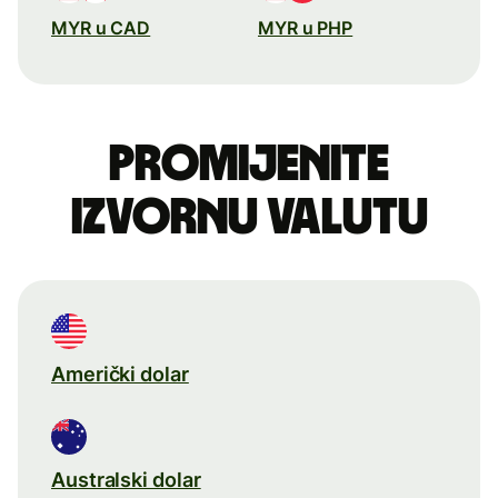
MYR u CAD
MYR u PHP
Promijenite
izvornu valutu
Američki dolar
Australski dolar