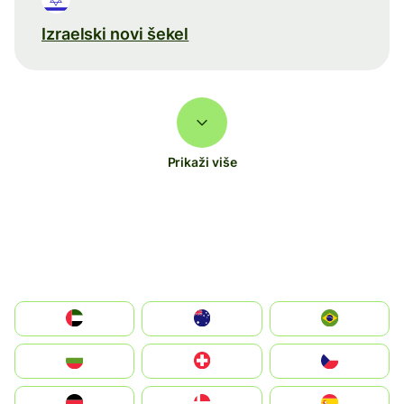
Izraelski novi šekel
Prikaži više
الإمارات العربية المتحدة
Australia
Brazil
България
Switzerland
Czechia
Deutschland
Denmark
España