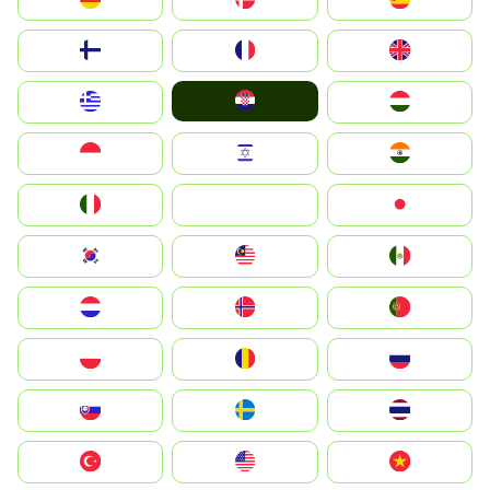
Suomi
France
United Kingdom
Hrvatska
Greece
Magyarország
Indonesia
Israel
India
Italia
JA
Japan
South Korea
Malay
Mexico
Nederland
Norge
Portugal
Polska
România
Россия
Slovensko
Ruoŧŧa
ไทย
Türkiye
United States
Vietnam