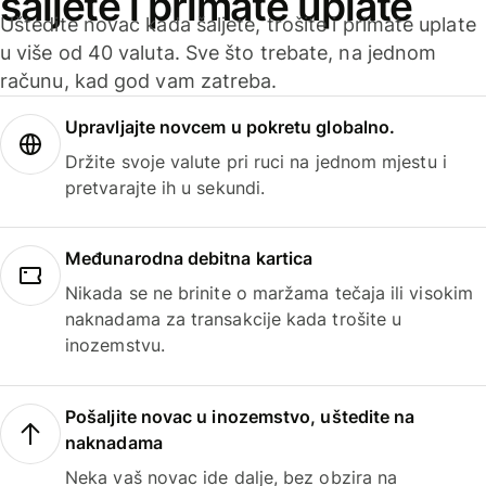
šaljete i primate uplate
Uštedite novac kada šaljete, trošite i primate uplate
u više od 40 valuta. Sve što trebate, na jednom
računu, kad god vam zatreba.
Upravljajte novcem u pokretu globalno.
Držite svoje valute pri ruci na jednom mjestu i
pretvarajte ih u sekundi.
Međunarodna debitna kartica
Nikada se ne brinite o maržama tečaja ili visokim
naknadama za transakcije kada trošite u
inozemstvu.
Pošaljite novac u inozemstvo, uštedite na
naknadama
Neka vaš novac ide dalje, bez obzira na