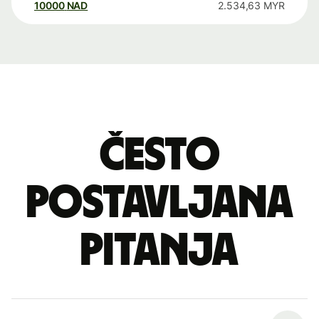
10000
NAD
2.534,63
MYR
Često
postavljana
pitanja