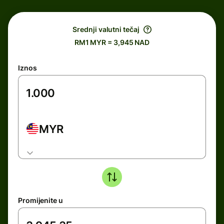
Srednji valutni tečaj
RM1 MYR = 3,945 NAD
Iznos
MYR
Promijenite u