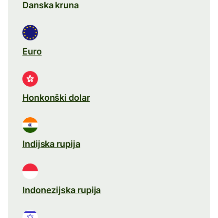
Danska kruna
Euro
Honkonški dolar
Indijska rupija
Indonezijska rupija