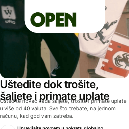
Uštedite dok trošite,
šaljete i primate uplate
Uštedite novac kada šaljete, trošite i primate uplate
u više od 40 valuta. Sve što trebate, na jednom
računu, kad god vam zatreba.
Upravljajte novcem u pokretu globalno.