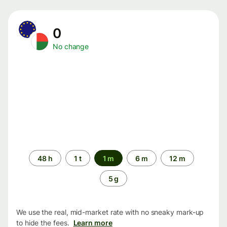
0
No change
Time
48 h
1 t
1 m
6 m
12 m
period
5 g
We use the real, mid-market rate with no sneaky mark-up
to hide the fees.
Learn more