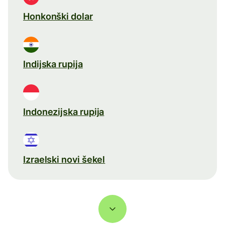
Honkonški dolar
Indijska rupija
Indonezijska rupija
Izraelski novi šekel