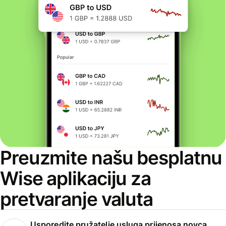
Preuzmite našu besplatnu
Wise aplikaciju za
pretvaranje valuta
Usporedite pružatelje usluga prijenosa novca