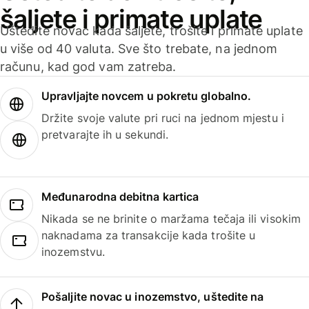
šaljete i primate uplate
Uštedite novac kada šaljete, trošite i primate uplate
u više od 40 valuta. Sve što trebate, na jednom
računu, kad god vam zatreba.
Upravljajte novcem u pokretu globalno.
Držite svoje valute pri ruci na jednom mjestu i
pretvarajte ih u sekundi.
Međunarodna debitna kartica
Nikada se ne brinite o maržama tečaja ili visokim
naknadama za transakcije kada trošite u
inozemstvu.
Pošaljite novac u inozemstvo, uštedite na