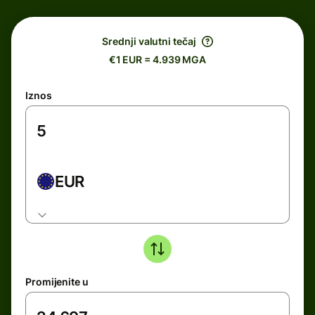
Srednji valutni tečaj
€1 EUR = 4.939 MGA
Iznos
EUR
Promijenite u