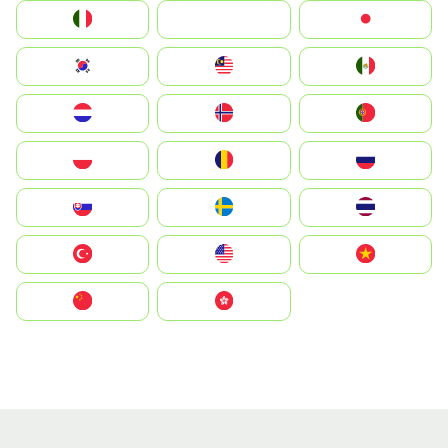
Italia
JA
Japan
South Korea
Malay
Mexico
Nederland
Norge
Portugal
Polska
România
Россия
Slovensko
Ruoŧŧa
ไทย
Türkiye
United States
Vietnam
中国
中國香港特別行政區