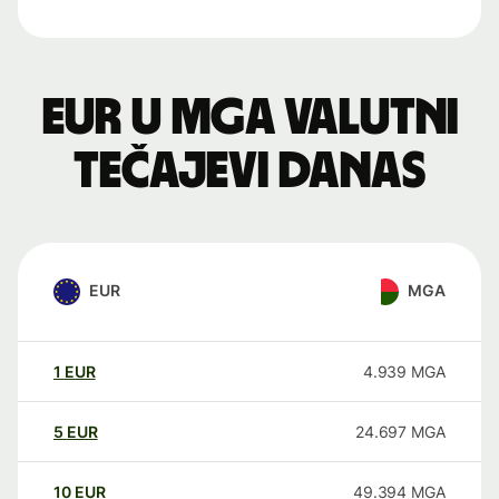
EUR u MGA valutni
tečajevi danas
EUR
MGA
1
EUR
4.939
MGA
5
EUR
24.697
MGA
10
EUR
49.394
MGA