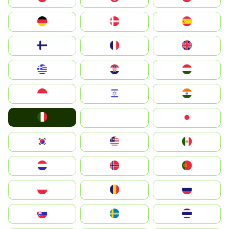
Deutschland
Denmark
España
Suomi
France
United Kingdom
Greece
Hrvatska
Magyarország
Indonesia
Israel
India
Italia
JA
Japan
South Korea
Malay
Mexico
Nederland
Norge
Portugal
Polska
România
Россия
Slovensko
Ruoŧŧa
ไทย