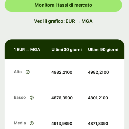
Monitora i tassi di mercato
Vedi il grafico: EUR → MGA
1 EUR → MGA
Ultimi 30 giorni
Ultimi 90 giorni
Alto
4982,2100
4982,2100
Basso
4876,3900
4801,2100
Media
4913,9890
4871,8393