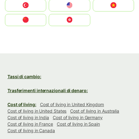
Türkiye
United States
Vietnam
中国
中國香港特別行政區
Tassi di cambio:
Trasferimenti internazionali di denaro:
Cost of living:
Cost of living in United Kingdom
Cost of living in United States
Cost of living in Australia
Cost of living in India
Cost of living in Germany
Cost of living in France
Cost of living in Spain
Cost of living in Canada