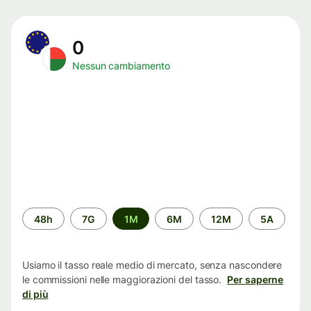
0
Nessun cambiamento
Periodo
48h
7G
1M
6M
12M
5A
di
tempo
Usiamo il tasso reale medio di mercato, senza nascondere
le commissioni nelle maggiorazioni del tasso.
Per saperne
di più