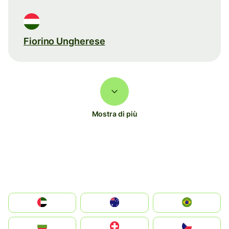
Fiorino Ungherese
Mostra di più
الإمارات العربية المتحدة
Australia
Brazil
България
Switzerland
Czechia