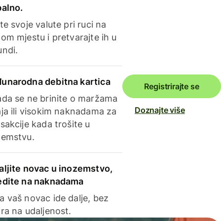
balno.
te svoje valute pri ruci na
om mjestu i pretvarajte ih u
undi.
unarodna debitna kartica
Registrirajte se
ada se ne brinite o maržama
Doznajte više
ja ili visokim naknadama za
sakcije kada trošite u
zemstvu.
aljite novac u inozemstvo,
edite na naknadama
a vaš novac ide dalje, bez
ra na udaljenost.