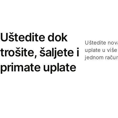
Uštedite dok
Uštedite nova
trošite, šaljete i
uplate u više
jednom račun
primate uplate