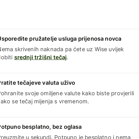
Usporedite pružatelje usluga prijenosa novca
Nema skrivenih naknada pa ćete uz Wise uvijek
dobiti
srednji tržišni tečaj
.
Pratite tečajeve valuta uživo
ohranite svoje omiljene valute kako biste provjerili
kako se tečaj mijenja s vremenom.
Potpuno besplatno, bez oglasa
Preuzmite u sekundi. Potpuno je besplatno i nema