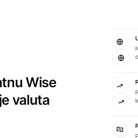
atnu Wise
P
je valuta