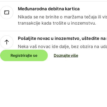
Međunarodna debitna kartica
Nikada se ne brinite o maržama tečaja ili 
transakcije kada trošite u inozemstvu.
Pošaljite novac u inozemstvo, uštedite n
Neka vaš novac ide dalje, bez obzira na uda
Registrirajte se
Doznajte više