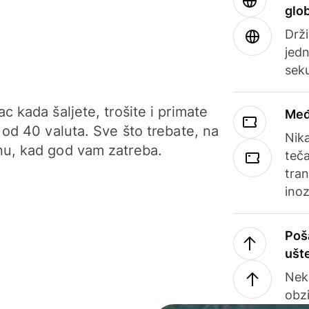
glo
Drži
jedn
sek
c kada šaljete, trošite i primate
Međ
 od 40 valuta. Sve što trebate, na
Nik
u, kad god vam zatreba.
teča
tran
ino
Poš
ušt
Nek
obzi