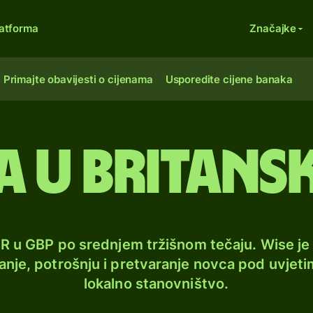
atforma
Značajke
Primajte obavijesti o cijenama
Usporedite cijene banaka
a u britans
UR u GBP po srednjem tržišnom tečaju. Wise j
lanje, potrošnju i pretvaranje novca pod uvjeti
lokalno stanovništvo.