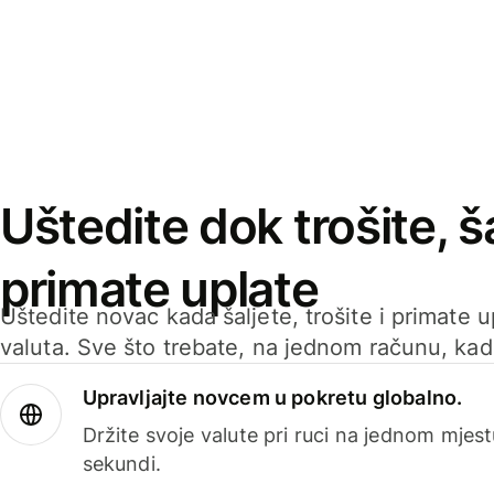
Uštedite dok trošite, ša
primate uplate
Uštedite novac kada šaljete, trošite i primate 
valuta. Sve što trebate, na jednom računu, ka
Upravljajte novcem u pokretu globalno.
Držite svoje valute pri ruci na jednom mjestu
sekundi.