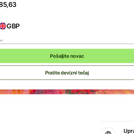
GBP
Pošaljite novac
Pratite devizni tečaj
Upr