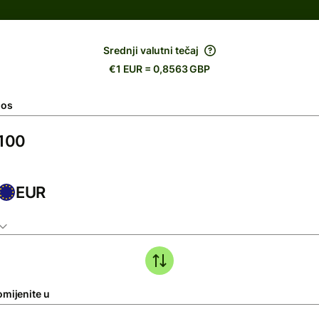
Srednji valutni tečaj
€1 EUR = 0,8563 GBP
nos
EUR
omijenite u