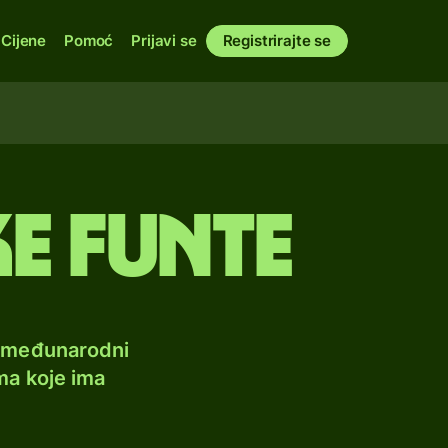
Cijene
Pomoć
Prijavi se
Registrirajte se
ke funte
e međunarodni
ma koje ima