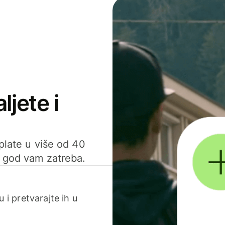
ljete i
uplate u više od 40
d god vam zatreba.
 i pretvarajte ih u