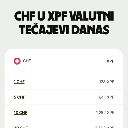
CHF u XPF valutni
tečajevi danas
CHF
XPF
1
CHF
128
XPF
5
CHF
641
XPF
10
CHF
1.282
XPF
20
CHF
2.563
XPF