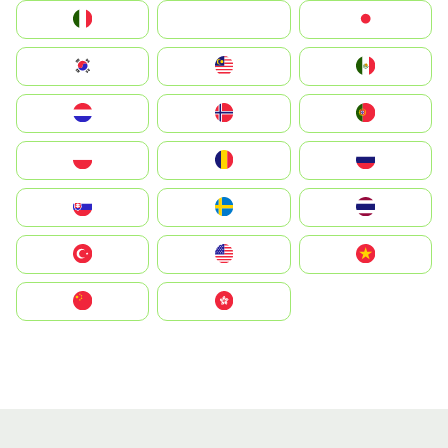
Italia
JA
Japan
South Korea
Malay
Mexico
Nederland
Norge
Portugal
Polska
România
Россия
Slovensko
Ruoŧŧa
ไทย
Türkiye
United States
Vietnam
中国
中國香港特別行政區