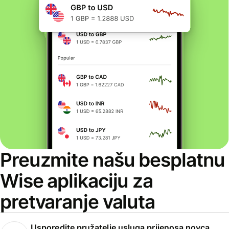
Preuzmite našu besplatnu
Wise aplikaciju za
pretvaranje valuta
Usporedite pružatelje usluga prijenosa novca