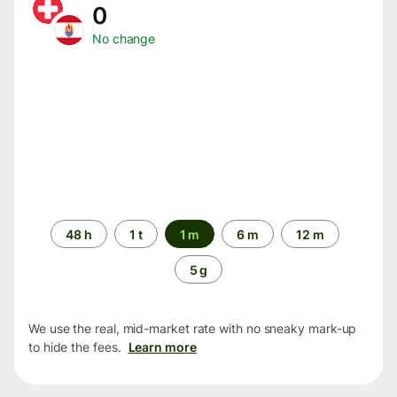
0
No change
Time
48 h
1 t
1 m
6 m
12 m
period
5 g
We use the real, mid-market rate with no sneaky mark-up
to hide the fees.
Learn more