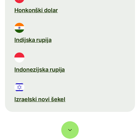
Honkonški dolar
Indijska rupija
Indonezijska rupija
Izraelski novi šekel