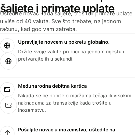
šaljete i primate uplate
Uštedite novac kada šaljete, trošite i primate uplate
u više od 40 valuta. Sve što trebate, na jednom
računu, kad god vam zatreba.
Upravljajte novcem u pokretu globalno.
Držite svoje valute pri ruci na jednom mjestu i
pretvarajte ih u sekundi.
Međunarodna debitna kartica
Nikada se ne brinite o maržama tečaja ili visokim
naknadama za transakcije kada trošite u
inozemstvu.
Pošaljite novac u inozemstvo, uštedite na