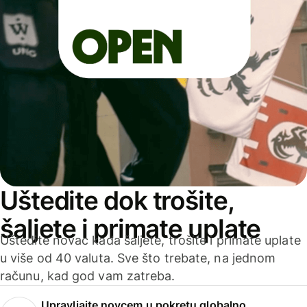
Uštedite dok trošite,
šaljete i primate uplate
Uštedite novac kada šaljete, trošite i primate uplate
u više od 40 valuta. Sve što trebate, na jednom
računu, kad god vam zatreba.
Upravljajte novcem u pokretu globalno.