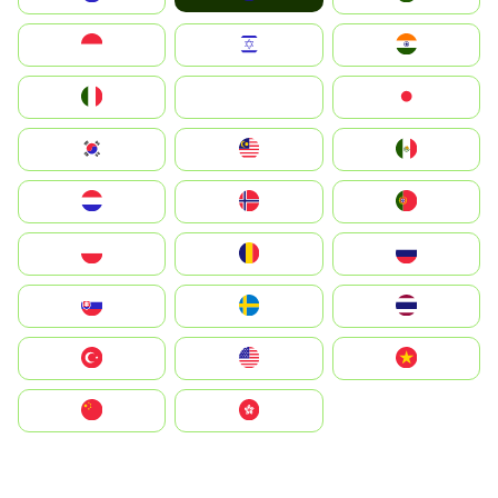
Indonesia
Israel
India
Italia
JA
Japan
South Korea
Malay
Mexico
Nederland
Norge
Portugal
Polska
România
Россия
Slovensko
Ruoŧŧa
ไทย
Türkiye
United States
Vietnam
中国
中國香港特別行政區