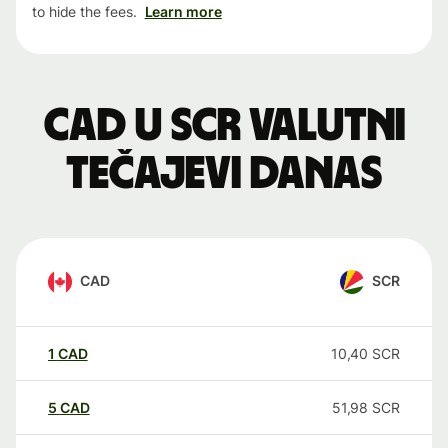
to hide the fees.
Learn more
CAD u SCR valutni
tečajevi danas
CAD
SCR
1
CAD
10,40
SCR
5
CAD
51,98
SCR