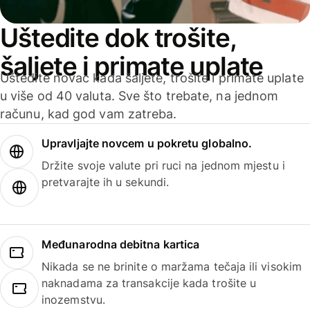
Uštedite dok trošite,
šaljete i primate uplate
Uštedite novac kada šaljete, trošite i primate uplate
u više od 40 valuta. Sve što trebate, na jednom
računu, kad god vam zatreba.
Upravljajte novcem u pokretu globalno.
Držite svoje valute pri ruci na jednom mjestu i
pretvarajte ih u sekundi.
Međunarodna debitna kartica
Nikada se ne brinite o maržama tečaja ili visokim
naknadama za transakcije kada trošite u
inozemstvu.