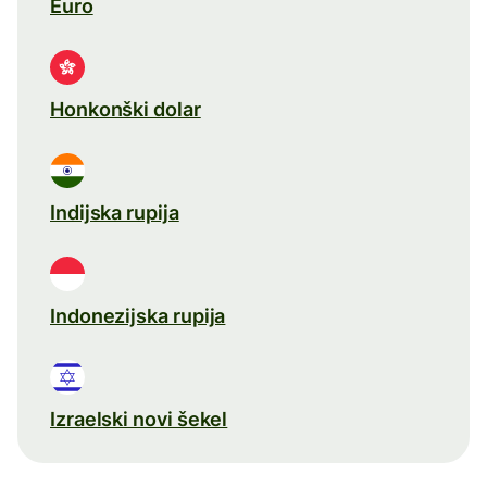
Euro
Honkonški dolar
Indijska rupija
Indonezijska rupija
Izraelski novi šekel