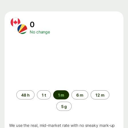
0
No change
Time
48 h
1 t
1 m
6 m
12 m
period
5 g
We use the real, mid-market rate with no sneaky mark-up