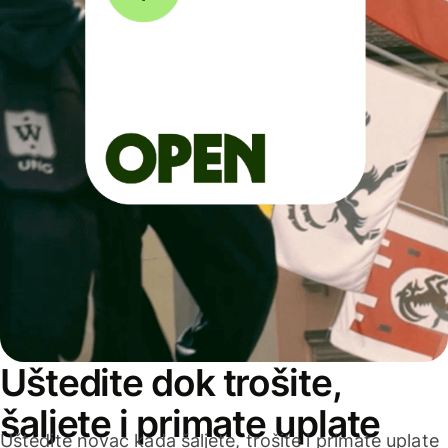
Uštedite dok trošite,
šaljete i primate uplate
Uštedite novac kada šaljete, trošite i primate uplate