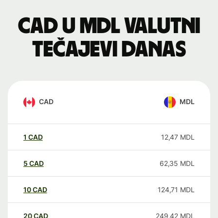
CAD u MDL valutni
tečajevi danas
CAD
MDL
1
CAD
12,47
MDL
5
CAD
62,35
MDL
10
CAD
124,71
MDL
20
CAD
249,42
MDL