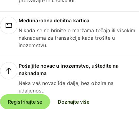
pretvarajte ih u sekundi.
Međunarodna debitna kartica
Nikada se ne brinite o maržama tečaja ili visokim
naknadama za transakcije kada trošite u
inozemstvu.
Pošaljite novac u inozemstvo, uštedite na
naknadama
Neka vaš novac ide dalje, bez obzira na
udaljenost.
Registrirajte se
Doznajte više