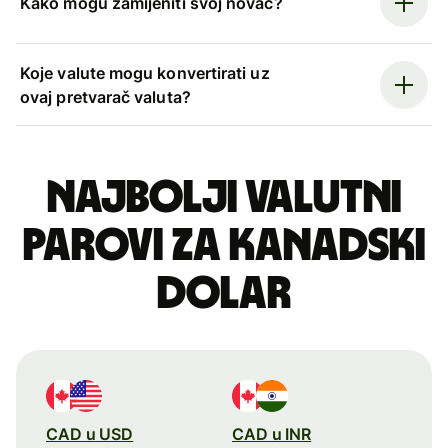
Kako mogu zamijeniti svoj novac?
Koje valute mogu konvertirati uz
ovaj pretvarač valuta?
Najbolji valutni
parovi za kanadski
dolar
CAD u USD
CAD u INR