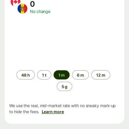
0
No change
Time
48 h
1 t
1 m
6 m
12 m
period
5 g
We use the real, mid-market rate with no sneaky mark-up
to hide the fees.
Learn more