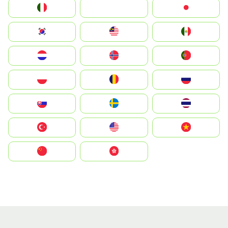
Italia
JA
Japan
South Korea
Malay
Mexico
Nederland
Norge
Portugal
Polska
România
Россия
Slovensko
Ruoŧŧa
ไทย
Türkiye
United States
Vietnam
中国
中國香港特別行政區