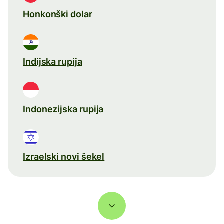
Honkonški dolar
Indijska rupija
Indonezijska rupija
Izraelski novi šekel