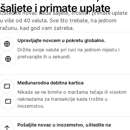
šaljete i primate uplate
Uštedite novac kada šaljete, trošite i primate uplate
u više od 40 valuta. Sve što trebate, na jednom
računu, kad god vam zatreba.
Upravljajte novcem u pokretu globalno.
Držite svoje valute pri ruci na jednom mjestu i
pretvarajte ih u sekundi.
Međunarodna debitna kartica
Nikada se ne brinite o maržama tečaja ili visokim
naknadama za transakcije kada trošite u
inozemstvu.
Pošaljite novac u inozemstvo, uštedite na