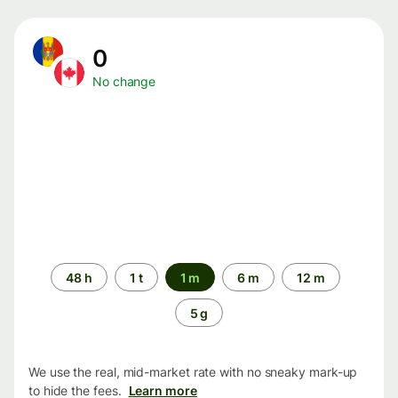
0
No change
Time
48 h
1 t
1 m
6 m
12 m
period
5 g
We use the real, mid-market rate with no sneaky mark-up
to hide the fees.
Learn more