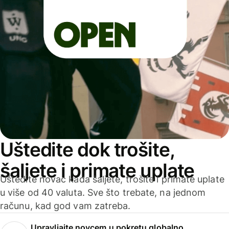
Uštedite dok trošite,
šaljete i primate uplate
Uštedite novac kada šaljete, trošite i primate uplate
u više od 40 valuta. Sve što trebate, na jednom
računu, kad god vam zatreba.
Upravljajte novcem u pokretu globalno.