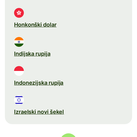
Honkonški dolar
Indijska rupija
Indonezijska rupija
Izraelski novi šekel