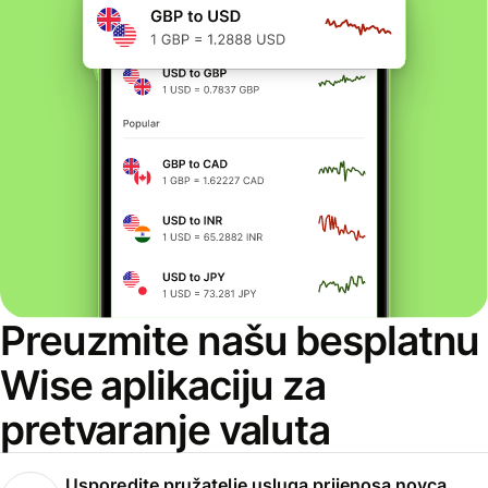
Preuzmite našu besplatnu
Wise aplikaciju za
pretvaranje valuta
Usporedite pružatelje usluga prijenosa novca