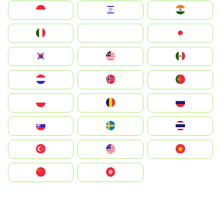
Indonesia
Israel
India
Italia
JA
Japan
South Korea
Malay
Mexico
Nederland
Norge
Portugal
Polska
România
Россия
Slovensko
Ruoŧŧa
ไทย
Türkiye
United States
Vietnam
中国
中國香港特別行政區