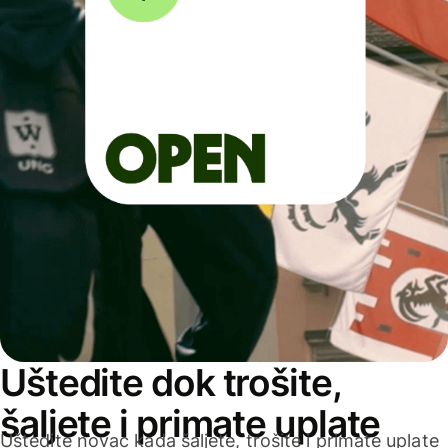
Uštedite dok trošite,
šaljete i primate uplate
Uštedite novac kada šaljete, trošite i primate uplate