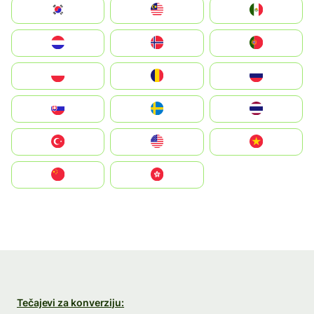
South Korea
Malay
Mexico
Nederland
Norge
Portugal
Polska
România
Россия
Slovensko
Ruoŧŧa
ไทย
Türkiye
United States
Vietnam
中国
中國香港特別行政區
Tečajevi za konverziju: