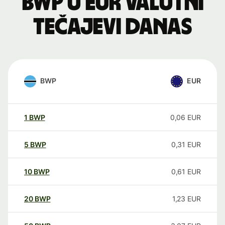
BWP u EUR valutni
tečajevi danas
BWP
EUR
1
BWP
0,06
EUR
5
BWP
0,31
EUR
10
BWP
0,61
EUR
20
BWP
1,23
EUR