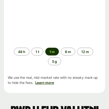
Time
48 h
1 t
1 m
6 m
12 m
period
5 g
We use the real, mid-market rate with no sneaky mark-up
to hide the fees.
Learn more