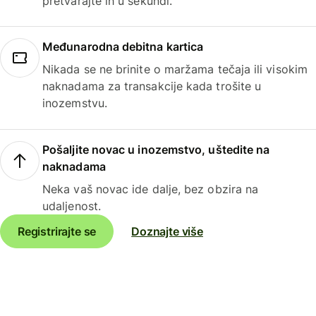
pretvarajte ih u sekundi.
Međunarodna debitna kartica
Nikada se ne brinite o maržama tečaja ili visokim
naknadama za transakcije kada trošite u
inozemstvu.
Pošaljite novac u inozemstvo, uštedite na
naknadama
Neka vaš novac ide dalje, bez obzira na
udaljenost.
Registrirajte se
Doznajte više