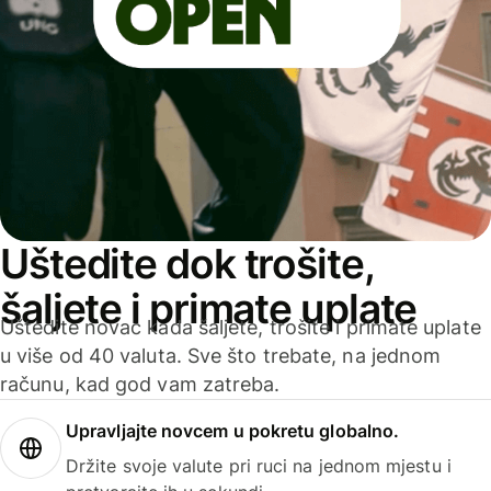
Uštedite dok trošite,
šaljete i primate uplate
Uštedite novac kada šaljete, trošite i primate uplate
u više od 40 valuta. Sve što trebate, na jednom
računu, kad god vam zatreba.
Upravljajte novcem u pokretu globalno.
Držite svoje valute pri ruci na jednom mjestu i