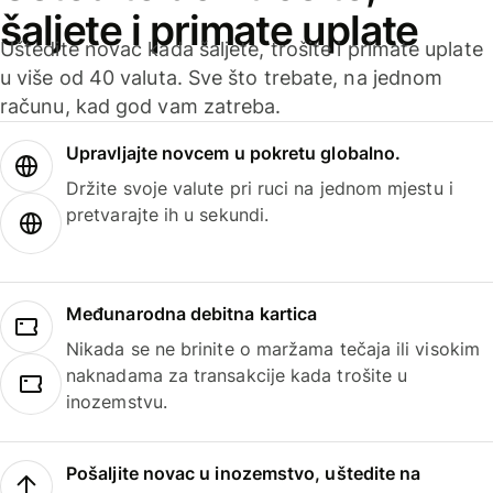
šaljete i primate uplate
Uštedite novac kada šaljete, trošite i primate uplate
u više od 40 valuta. Sve što trebate, na jednom
računu, kad god vam zatreba.
Upravljajte novcem u pokretu globalno.
Držite svoje valute pri ruci na jednom mjestu i
pretvarajte ih u sekundi.
Međunarodna debitna kartica
Nikada se ne brinite o maržama tečaja ili visokim
naknadama za transakcije kada trošite u
inozemstvu.
Pošaljite novac u inozemstvo, uštedite na