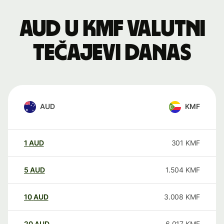
AUD u KMF valutni
tečajevi danas
AUD
KMF
1
AUD
301
KMF
5
AUD
1.504
KMF
10
AUD
3.008
KMF
20
AUD
6.017
KMF