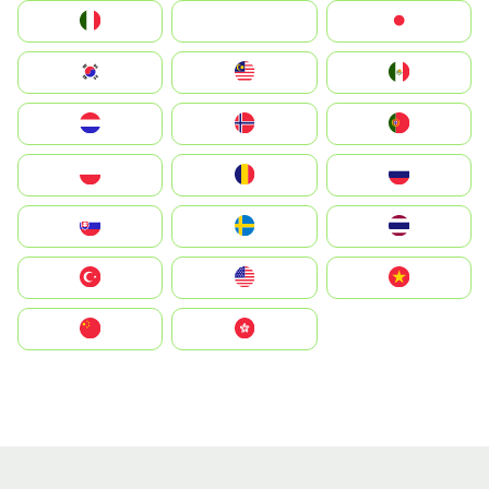
Italia
JA
Japan
South Korea
Malay
Mexico
Nederland
Norge
Portugal
Polska
România
Россия
Slovensko
Ruoŧŧa
ไทย
Türkiye
United States
Vietnam
中国
中國香港特別行政區