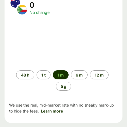
0
No change
Time
48 h
1 t
1 m
6 m
12 m
period
5 g
We use the real, mid-market rate with no sneaky mark-up
to hide the fees.
Learn more