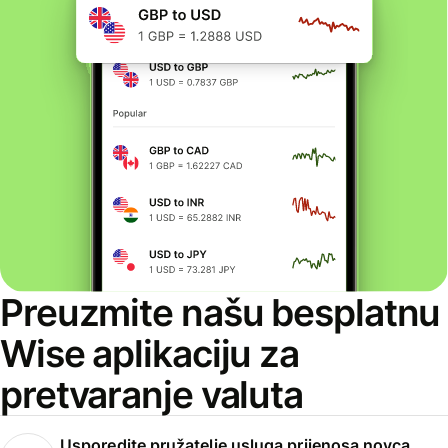
Preuzmite našu besplatnu
Wise aplikaciju za
pretvaranje valuta
Usporedite pružatelje usluga prijenosa novca