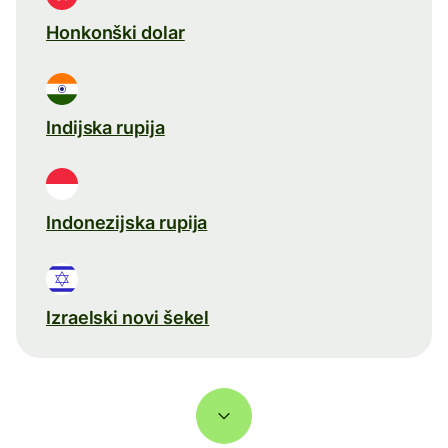
Honkonški dolar
Indijska rupija
Indonezijska rupija
Izraelski novi šekel