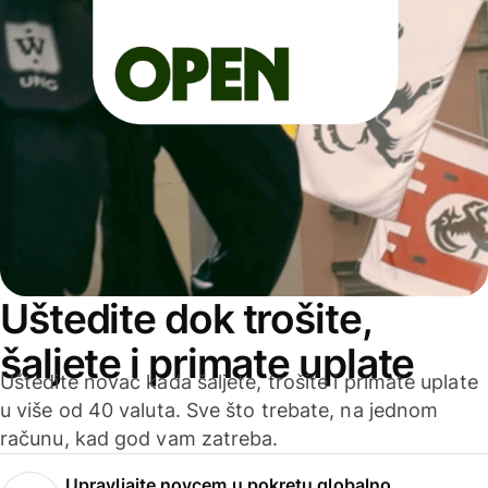
Uštedite dok trošite,
šaljete i primate uplate
Uštedite novac kada šaljete, trošite i primate uplate
u više od 40 valuta. Sve što trebate, na jednom
računu, kad god vam zatreba.
Upravljajte novcem u pokretu globalno.