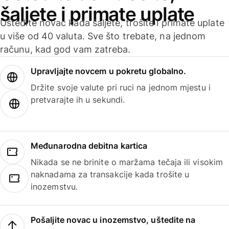
šaljete i primate uplate
Uštedite novac kada šaljete, trošite i primate uplate
u više od 40 valuta. Sve što trebate, na jednom
računu, kad god vam zatreba.
Upravljajte novcem u pokretu globalno.
Držite svoje valute pri ruci na jednom mjestu i
pretvarajte ih u sekundi.
Međunarodna debitna kartica
Nikada se ne brinite o maržama tečaja ili visokim
naknadama za transakcije kada trošite u
inozemstvu.
Pošaljite novac u inozemstvo, uštedite na