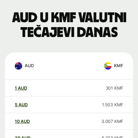
AUD u KMF valutni
tečajevi danas
AUD
KMF
1
AUD
301
KMF
5
AUD
1.503
KMF
10
AUD
3.007
KMF
20
AUD
6.013
KMF