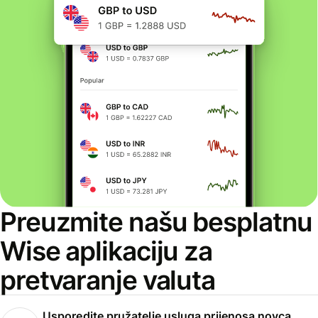
Preuzmite našu besplatnu
Wise aplikaciju za
pretvaranje valuta
Usporedite pružatelje usluga prijenosa novca