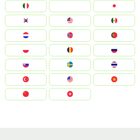
Italia
JA
Japan
South Korea
Malay
Mexico
Nederland
Norge
Portugal
Polska
România
Россия
Slovensko
Ruoŧŧa
ไทย
Türkiye
United States
Vietnam
中国
中國香港特別行政區