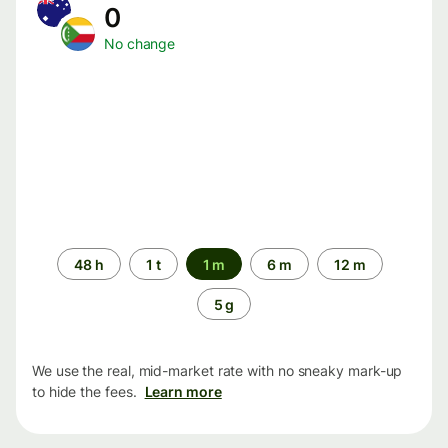
0
No change
Time
48 h
1 t
1 m
6 m
12 m
period
5 g
We use the real, mid-market rate with no sneaky mark-up
to hide the fees.
Learn more