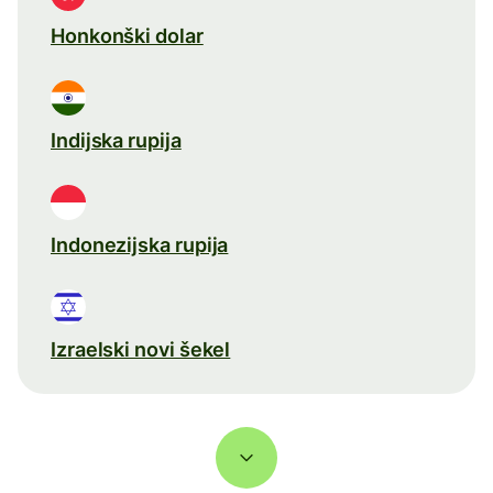
Honkonški dolar
Indijska rupija
Indonezijska rupija
Izraelski novi šekel