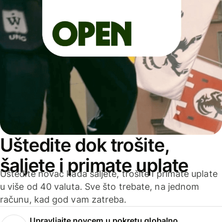
Uštedite dok trošite,
šaljete i primate uplate
Uštedite novac kada šaljete, trošite i primate uplate
u više od 40 valuta. Sve što trebate, na jednom
računu, kad god vam zatreba.
Upravljajte novcem u pokretu globalno.