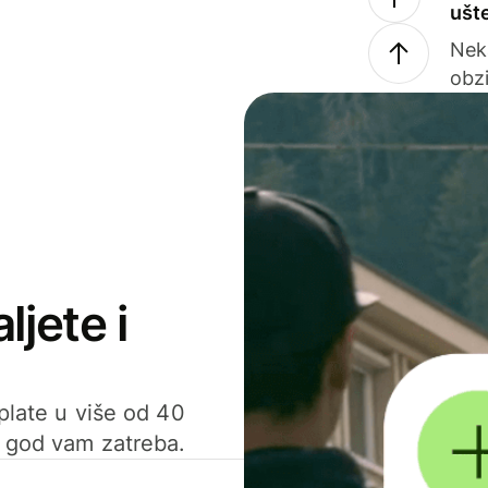
ušt
Nek
obzi
ljete i
uplate u više od 40
d god vam zatreba.