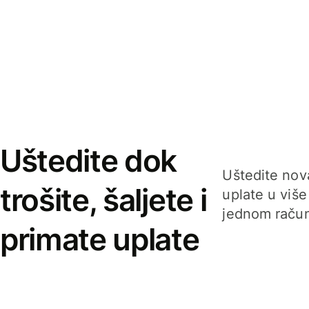
Uštedite dok
Uštedite nova
trošite, šaljete i
uplate u više
jednom račun
primate uplate