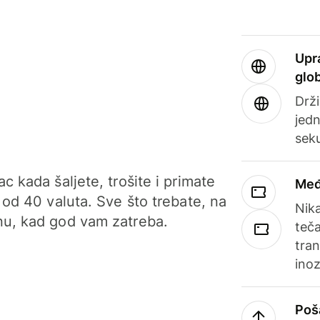
Upr
glo
Drži
jedn
sek
c kada šaljete, trošite i primate
Međ
 od 40 valuta. Sve što trebate, na
Nik
u, kad god vam zatreba.
teča
tran
ino
Poš