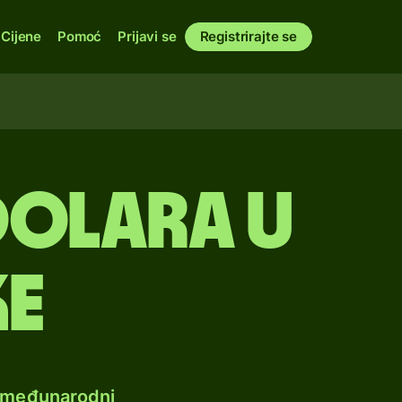
Cijene
Pomoć
Prijavi se
Registrirajte se
dolara u
ke
e međunarodni