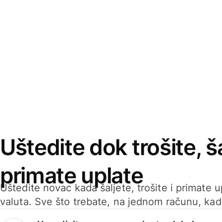
Uštedite dok trošite, ša
primate uplate
Uštedite novac kada šaljete, trošite i primate 
valuta. Sve što trebate, na jednom računu, ka