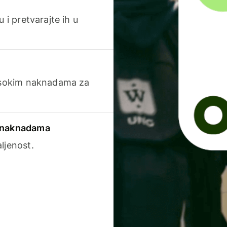
 i pretvarajte ih u
visokim naknadama za
a naknadama
ljenost.