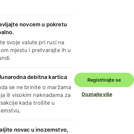
avljajte novcem u pokretu
balno.
te svoje valute pri ruci na
om mjestu i pretvarajte ih u
undi.
unarodna debitna kartica
Registrirajte se
ada se ne brinite o maržama
Doznajte više
ja ili visokim naknadama za
sakcije kada trošite u
zemstvu.
aljite novac u inozemstvo,