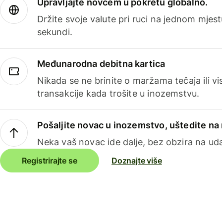
Upravljajte novcem u pokretu globalno.
Držite svoje valute pri ruci na jednom mjestu
sekundi.
Međunarodna debitna kartica
Nikada se ne brinite o maržama tečaja ili 
transakcije kada trošite u inozemstvu.
Pošaljite novac u inozemstvo, uštedite n
Neka vaš novac ide dalje, bez obzira na uda
Registrirajte se
Doznajte više