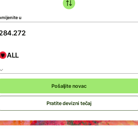
omijenite u
ALL
Pošaljite novac
Pratite devizni tečaj