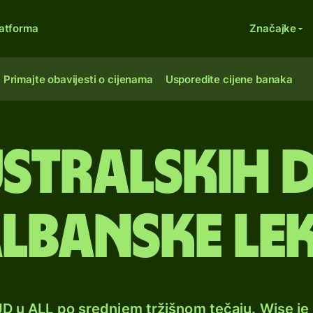
atforma
Značajke
Primajte obavijesti o cijenama
Usporedite cijene banaka
ustralskih 
lbanske le
UD u ALL po srednjem tržišnom tečaju. Wise j