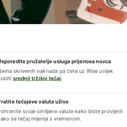
Usporedite pružatelje usluga prijenosa novca
Nema skrivenih naknada pa ćete uz Wise uvijek
dobiti
srednji tržišni tečaj
.
Pratite tečajeve valuta uživo
ohranite svoje omiljene valute kako biste provjerili
kako se tečaj mijenja s vremenom.