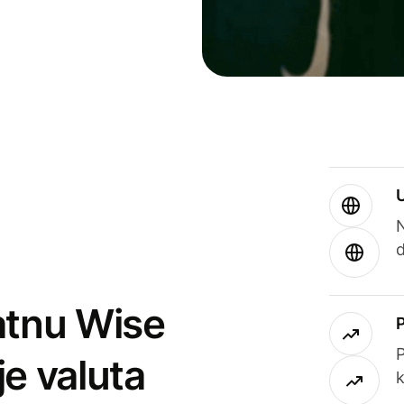
atnu Wise
P
je valuta