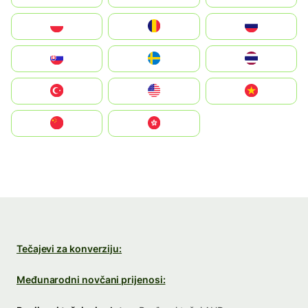
Polska
România
Россия
Slovensko
Ruoŧŧa
ไทย
Türkiye
United States
Vietnam
中国
中國香港特別行政區
Tečajevi za konverziju:
Međunarodni novčani prijenosi: