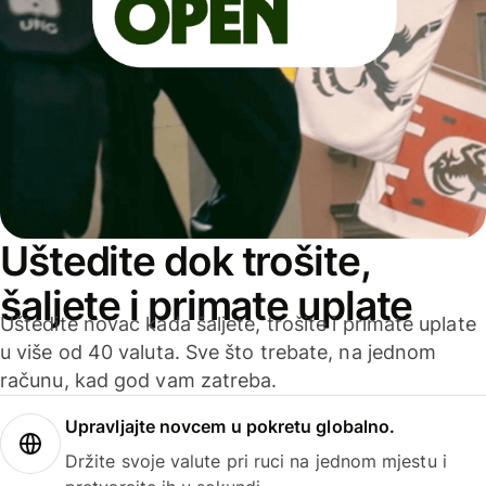
Uštedite dok trošite,
šaljete i primate uplate
Uštedite novac kada šaljete, trošite i primate uplate
u više od 40 valuta. Sve što trebate, na jednom
računu, kad god vam zatreba.
Upravljajte novcem u pokretu globalno.
Držite svoje valute pri ruci na jednom mjestu i