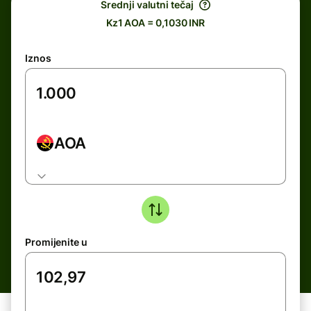
Srednji valutni tečaj
Kz1 AOA = 0,1030 INR
Iznos
AOA
Promijenite u