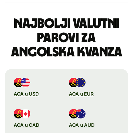
Najbolji valutni
parovi za
angolska kvanza
AOA u USD
AOA u EUR
AOA u CAD
AOA u AUD