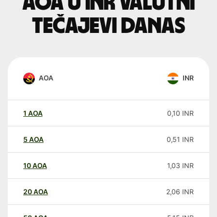
AOA u INR valutni
tečajevi danas
AOA
INR
1
AOA
0,10
INR
5
AOA
0,51
INR
10
AOA
1,03
INR
20
AOA
2,06
INR