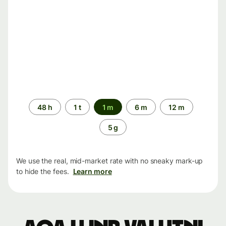
Time
48 h
1 t
1 m
6 m
12 m
period
5 g
We use the real, mid-market rate with no sneaky mark-up
to hide the fees.
Learn more