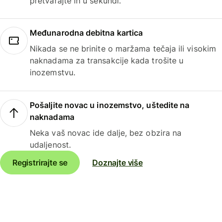
pretvarajte ih u sekundi.
Međunarodna debitna kartica
Nikada se ne brinite o maržama tečaja ili visokim
naknadama za transakcije kada trošite u
inozemstvu.
Pošaljite novac u inozemstvo, uštedite na
naknadama
Neka vaš novac ide dalje, bez obzira na
udaljenost.
Registrirajte se
Doznajte više