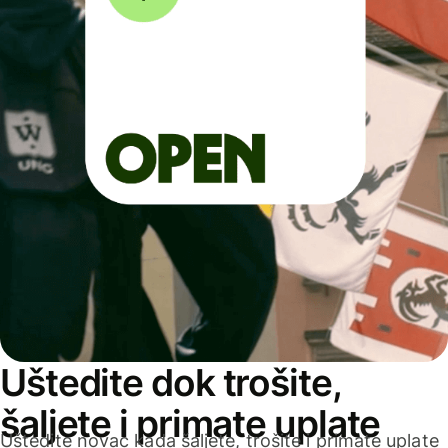
Uštedite dok trošite,
šaljete i primate uplate
Uštedite novac kada šaljete, trošite i primate uplate