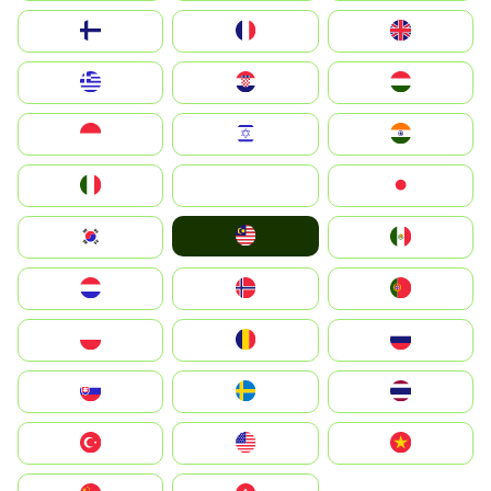
Suomi
France
United Kingdom
Greece
Hrvatska
Magyarország
Indonesia
Israel
India
Italia
JA
Japan
Malay
South Korea
Mexico
Nederland
Norge
Portugal
Polska
România
Россия
Slovensko
Ruoŧŧa
ไทย
Türkiye
United States
Vietnam