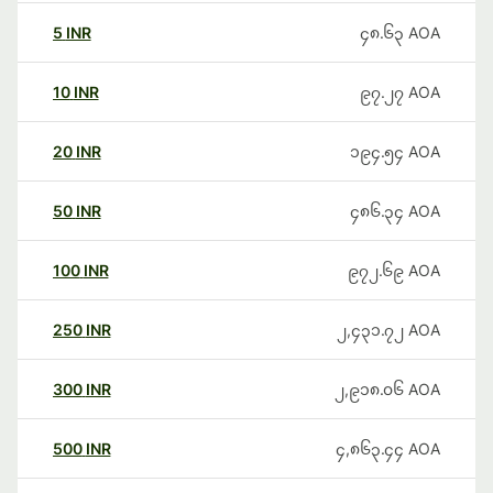
5
INR
၄၈.၆၃
AOA
10
INR
၉၇.၂၇
AOA
20
INR
၁၉၄.၅၄
AOA
50
INR
၄၈၆.၃၄
AOA
100
INR
၉၇၂.၆၉
AOA
250
INR
၂,၄၃၁.၇၂
AOA
300
INR
၂,၉၁၈.၀၆
AOA
500
INR
၄,၈၆၃.၄၄
AOA