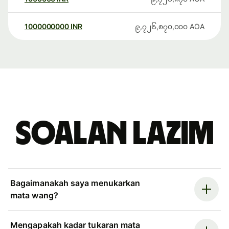
1000000000
INR
၉,၇၂၆,၈၇၀,၀၀၀
AOA
Soalan Lazim
Bagaimanakah saya menukarkan
mata wang?
Mengapakah kadar tukaran mata