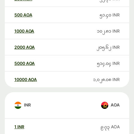
500
AOA
၅၁.၄၀
INR
1000
AOA
၁၀၂.၈၁
INR
2000
AOA
၂၀၅.၆၂
INR
5000
AOA
၅၁၄.၀၄
INR
10000
AOA
၁,၀၂၈.၀၈
INR
INR
AOA
1
INR
၉.၇၃
AOA