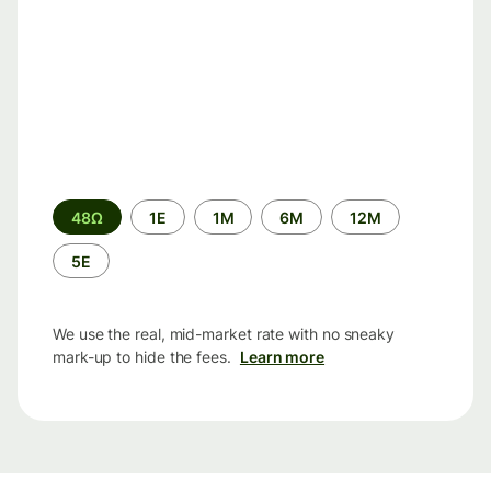
Time
48Ω
1Ε
1M
6M
12M
period
5Ε
We use the real, mid-market rate with no sneaky
mark-up to hide the fees.
Learn more