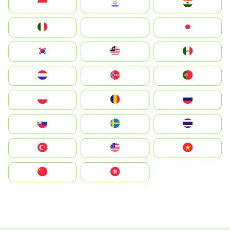
Indonesia
Israel
India
Italia
JA
Japan
South Korea
Malay
Mexico
Nederland
Norge
Portugal
Polska
România
Россия
Slovensko
Ruoŧŧa
ไทย
Türkiye
United States
Vietnam
中国
中國香港特別行政區