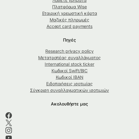
Λάβετε χρήματα
Πλατφόρμα Wise
Εταιρική χρεωστική κάρτα
Μαζικές πληρωμές
Accept card payments
Πηγές
Research privacy policy
Μετατροπέας συναλλάγματος
International stock ticker
Κωδικοί Swift/BIC
Κωδικοί IBAN
Ειδοποιήσεις ισοτιμίας
Σύγκριση συναλλαγματικών ισοτιμιών
Ακολουθήστε μας