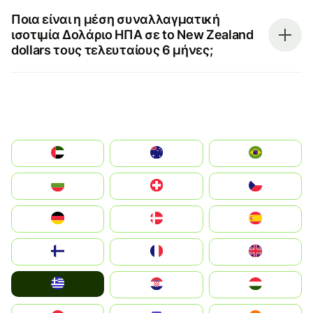
Ποια είναι η μέση συναλλαγματική
ισοτιμία Δολάριο ΗΠΑ σε to New Zealand
dollars τους τελευταίους 6 μήνες;
الإمارات العربية المتحدة
Australia
Brazil
България
Switzerland
Czechia
Deutschland
Denmark
España
Suomi
France
United Kingdom
Greece
Hrvatska
Magyarország