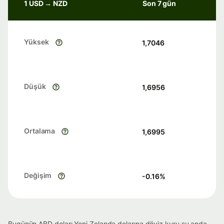
1 USD → NZD
Son 7 gün
Yüksek
1,7046
Düşük
1,6956
Ortalama
1,6995
Değişim
-0.16
%
Bugünün ABD doları Yeni Zelanda dolarına döviz kuru şu anda