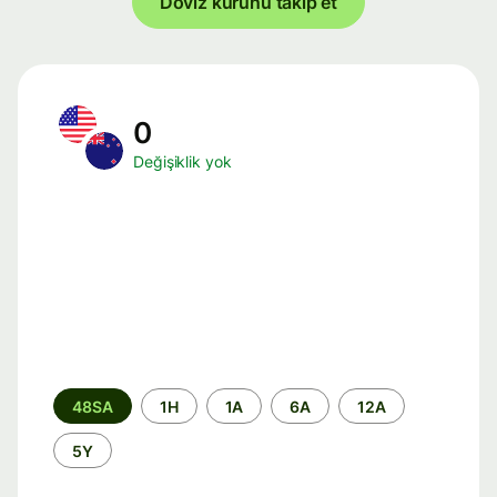
Döviz kurunu takip et
0
Değişiklik yok
Zaman
48SA
1H
1A
6A
12A
aralığı
5Y