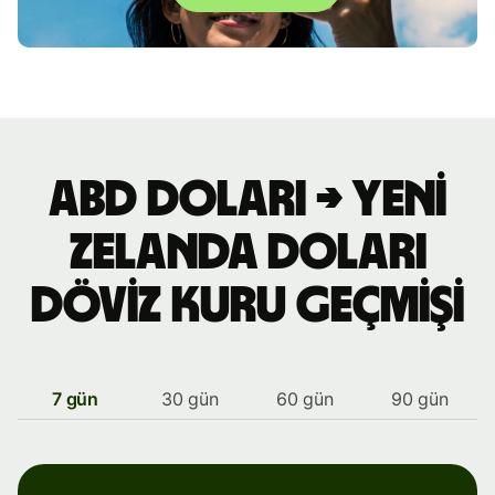
ABD doları → Yeni
Zelanda doları
döviz kuru geçmişi
7 gün
30 gün
60 gün
90 gün