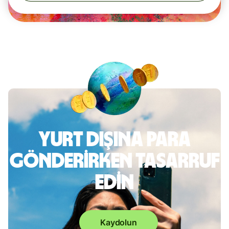
Yurt dışına para
gönderirken tasarruf
edin
Kaydolun