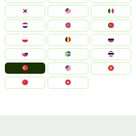
South Korea
Malay
Mexico
Nederland
Norge
Portugal
Polska
România
Россия
Slovensko
Ruoŧŧa
ไทย
Türkiye
United States
Vietnam
中国
中國香港特別行政區