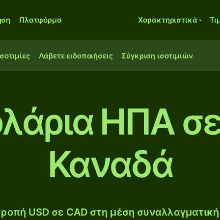
ηση
Πλατφόρμα
Χαρακτηριστικά
Τι
ισοτιμίες
Λάβετε ειδοποιήσεις
Σύγκριση ισοτιμιών
ολάρια ΗΠΑ σε
Καναδά
ροπή USD σε CAD στη μέση συναλλαγματική 