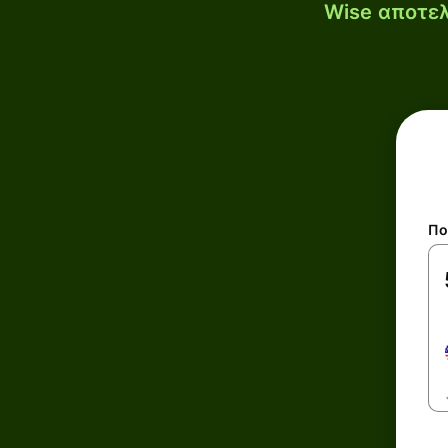
Wise αποτελ
Πο