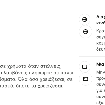
Δια
κιν
Κρά
συγ
και
δευ
Μια
σε χρήματα όταν στέλνεις,
Μην
αι λαμβάνεις πληρωμές σε πάνω
προ
ίσματα. Όλα όσα χρειάζεσαι, σε
συν
ιασμό, όποτε τα χρειάζεσαι.
για
συν
εξω