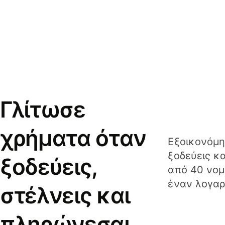
Γλίτωσε
χρήματα όταν
Εξοικονόμη
ξοδεύεις κ
ξοδεύεις,
από 40 νομ
έναν λογαρ
στέλνεις και
πληρώνεσαι