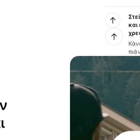
Στε
και
χρε
Κάν
πιάν
ν
ι