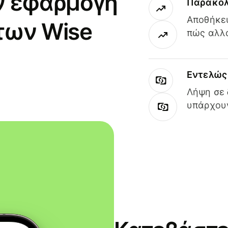
ν εφαρμογή
Παρακολ
Αποθήκευ
των Wise
πώς αλλά
Εντελώς 
Λήψη σε 
υπάρχουν