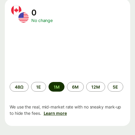
0
No change
Time
48Ω
1Ε
1M
6M
12M
5Ε
period
We use the real, mid-market rate with no sneaky mark-up
to hide the fees.
Learn more