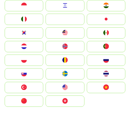
Indonesia
Israel
India
Italia
JA
Japan
South Korea
Malay
Mexico
Nederland
Norge
Portugal
Polska
România
Россия
Slovensko
Ruoŧŧa
ไทย
Türkiye
United States
Vietnam
中国
中國香港特別行政區