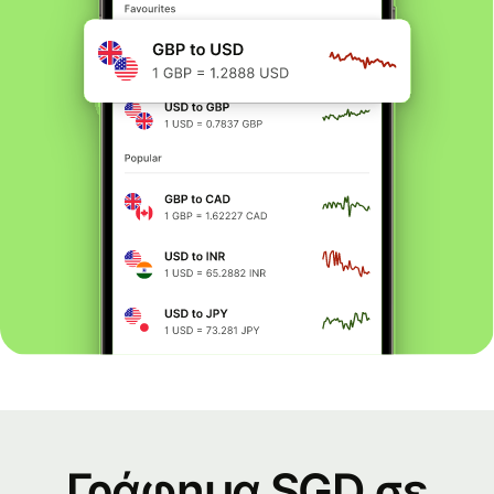
Γράφημα SGD σε