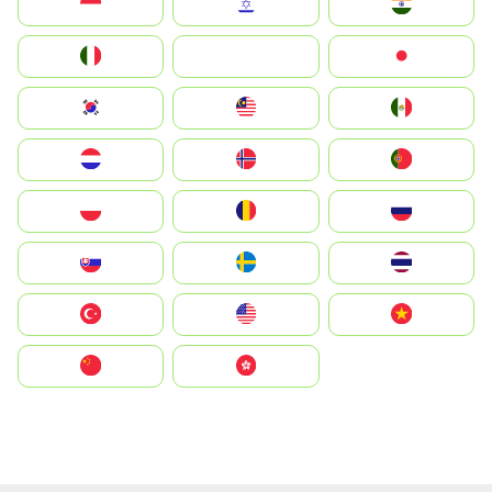
Indonesia
Israel
India
Italia
JA
Japan
South Korea
Malay
Mexico
Nederland
Norge
Portugal
Polska
România
Россия
Slovensko
Ruoŧŧa
ไทย
Türkiye
United States
Vietnam
中国
中國香港特別行政區