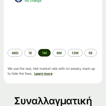
No change
Time
48Ω
1Ε
1M
6M
12M
5Ε
period
We use the real, mid-market rate with no sneaky mark-up
to hide the fees.
Learn more
Συναλλαγματική