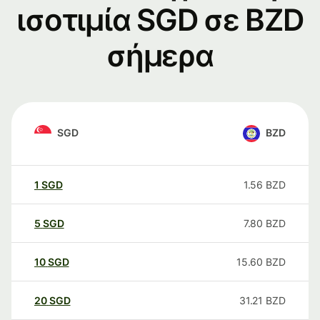
ισοτιμία SGD σε BZD
σήμερα
SGD
BZD
1
SGD
1.56
BZD
5
SGD
7.80
BZD
10
SGD
15.60
BZD
20
SGD
31.21
BZD