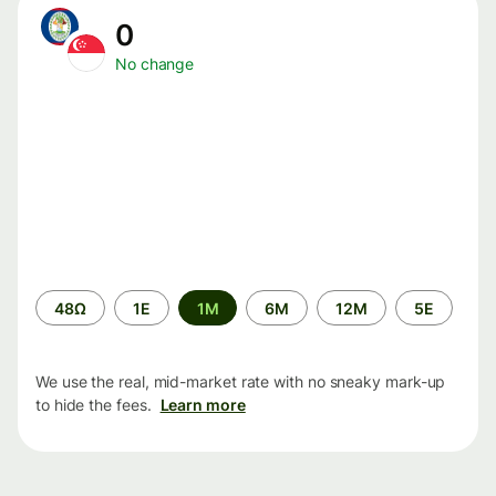
0
No change
Time
48Ω
1Ε
1M
6M
12M
5Ε
period
We use the real, mid-market rate with no sneaky mark-up
to hide the fees.
Learn more