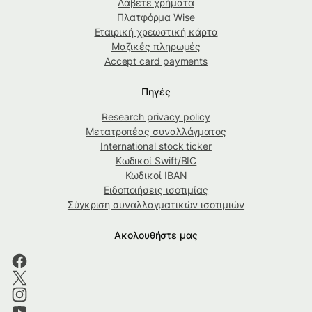
Λάβετε χρήματα
Πλατφόρμα Wise
Εταιρική χρεωστική κάρτα
Μαζικές πληρωμές
Accept card payments
Πηγές
Research privacy policy
Μετατροπέας συναλλάγματος
International stock ticker
Κωδικοί Swift/BIC
Κωδικοί IBAN
Ειδοποιήσεις ισοτιμίας
Σύγκριση συναλλαγματικών ισοτιμιών
Ακολουθήστε μας