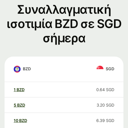
Συναλλαγματική
ισοτιμία BZD σε SGD
σήμερα
BZD
SGD
1
BZD
0.64
SGD
5
BZD
3.20
SGD
10
BZD
6.39
SGD