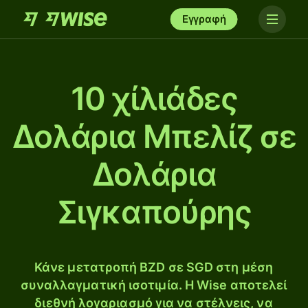
Εγγραφή
10 χίλιάδες
Δολάρια Μπελίζ σε
Δολάρια
Σιγκαπούρης
Κάνε μετατροπή BZD σε SGD στη μέση
συναλλαγματική ισοτιμία. Η Wise αποτελεί
διεθνή λογαριασμό για να στέλνεις, να