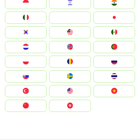
Indonesia
Israel
India
Italia
JA
Japan
South Korea
Malay
Mexico
Nederland
Norge
Portugal
Polska
România
Россия
Slovensko
Ruoŧŧa
ไทย
Türkiye
United States
Vietnam
中国
中國香港特別行政區