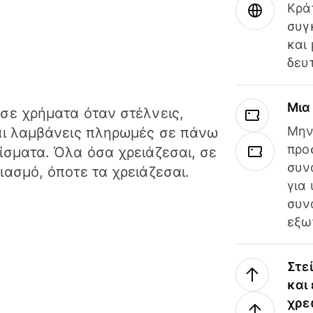
Κρά
συγ
και
δευ
Μια
σε χρήματα όταν στέλνεις,
Μην
αι λαμβάνεις πληρωμές σε πάνω
προ
ίσματα. Όλα όσα χρειάζεσαι, σε
συν
ιασμό, όποτε τα χρειάζεσαι.
για
συν
εξω
Στε
και
χρε