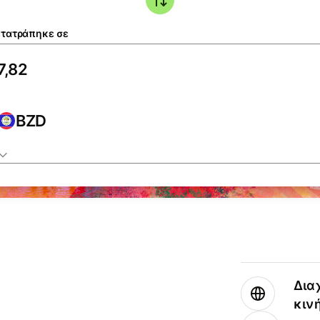
τατράπηκε σε
BZD
Δια
κιν