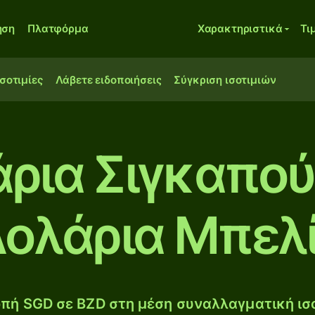
ηση
Πλατφόρμα
Χαρακτηριστικά
Τι
ισοτιμίες
Λάβετε ειδοποιήσεις
Σύγκριση ισοτιμιών
άρια Σιγκαπού
ολάρια Μπελ
πή SGD σε BZD στη μέση συναλλαγματική ισο