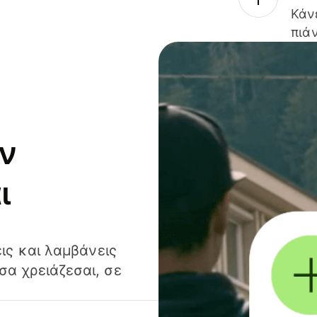
Κάν
πιάν
ν
ι
ις και λαμβάνεις
α χρειάζεσαι, σε