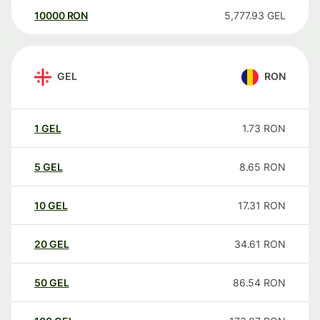
10000
RON
5,777.93
GEL
GEL
RON
1
GEL
1.73
RON
5
GEL
8.65
RON
10
GEL
17.31
RON
20
GEL
34.61
RON
50
GEL
86.54
RON