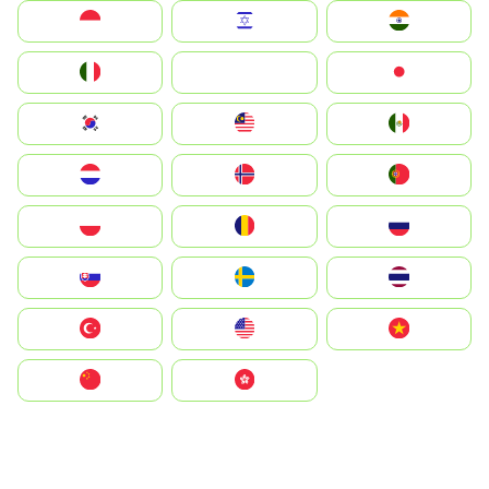
Indonesia
Israel
India
Italia
JA
Japan
South Korea
Malay
Mexico
Nederland
Norge
Portugal
Polska
România
Россия
Slovensko
Ruoŧŧa
ไทย
Türkiye
United States
Vietnam
中国
中國香港特別行政區