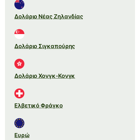
Δολάριο Νέας Ζηλανδίας
Δολάριο Σιγκαπούρης
Δολάριο Χονγκ-Κονγκ
Ελβετικό Φράγκο
Ευρώ