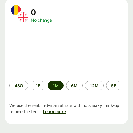
0
No change
Time
48Ω
1Ε
1M
6M
12M
5Ε
period
We use the real, mid-market rate with no sneaky mark-up
to hide the fees.
Learn more