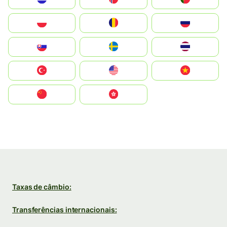
Polska
România
Россия
Slovensko
Ruoŧŧa
ไทย
Türkiye
United States
Vietnam
中国
中國香港特別行政區
Taxas de câmbio:
Transferências internacionais: