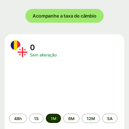
Acompanhe a taxa de câmbio
0
Sem alteração
Período
48h
1S
1M
6M
12M
5A
de
tempo