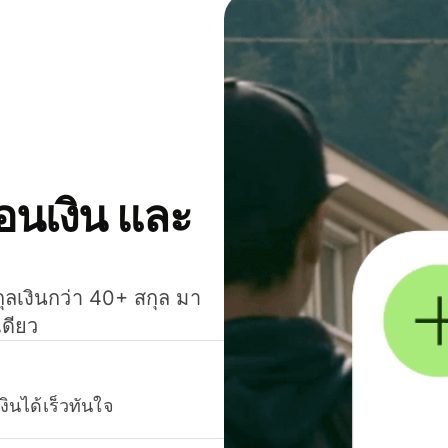
โอนเงิน และ
กุลเงินกว่า 40+ สกุล มา
เดียว
งินได้เร็วทันใจ